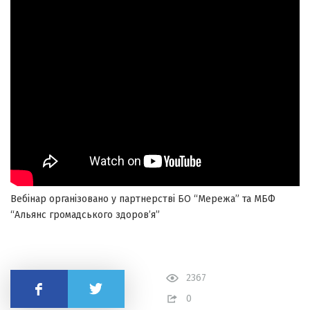
Вебінар організовано у партнерстві БО “Мережа” та МБФ
“Альянс громадського здоров’я”
2367
Поділитись
0