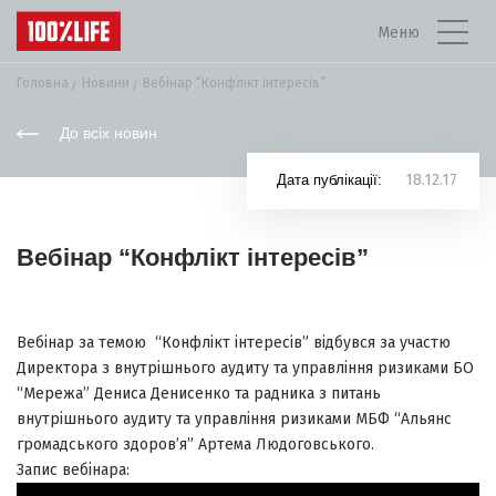
Меню
Головна
Новини
Вебінар “Конфлікт інтересів”
До всіх новин
18.12.17
Дата публікації:
Вебінар “Конфлікт інтересів”
Вебінар за темою “Конфлікт інтересів” відбувся за участю
Директора з внутрішнього аудиту та управління ризиками БО
“Мережа” Дениса Денисенко та радника з питань
внутрішнього аудиту та управління ризиками МБФ “Альянс
громадського здоров’я” Артема Людоговського.
Запис вебінара: