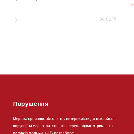
Читати більше
04.02.16
е
Порушення
Мережа проявляє абсолютну нетерпимість до шахрайства,
корупції та марнотратства, що перешкоджає отриманню
ресурсів людьми, які їх потребують.