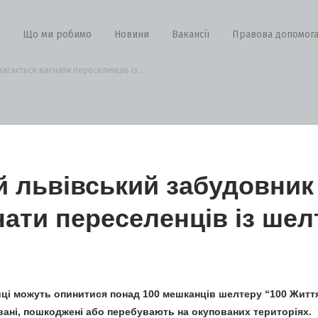
Що ми робимо
Новини
Вакансії
Правова допомог
гається вигнати переселенців із...
 львівський забудовник
нати переселенців із шел
иці можуть опинитися понад 100 мешканців шелтеру “100 Житт
вані, пошкоджені або перебувають на окупованих територіях.