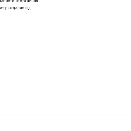
табного вторгнення
постраждалих від