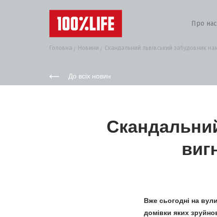
Про нас
Головна
Новини
Скандальний львівський забудовник нама
До всіх новин
Скандальний
виг
Вже сьогодні на вул
домівки яких зруйно