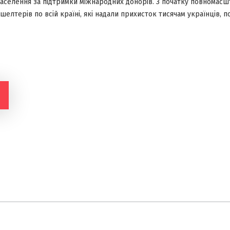
аселення за підтримки міжнародних донорів. З початку повномасш
шелтерів по всій країні, які надали прихисток тисячам українців, 