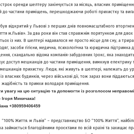
строк оренди шелтеру закінчується за місяць, власник приміщення
 до частини приміщень, перешкоджаючи роботі прихистку та виг
був відкритий у Львові з перших днів повномасштабного вторгне
ття м.Львів». За два роки він став справжнім порятунком для двох
тьох із них. В шелтері надавалося не просто місце для сну, а трир
 одяг, засоби гігієни, медична, психологічна та юридична підтримка
ення, скандально відома компанія-забудовник Ірокс, яка знаходит
жує доступ мешканців до частини приміщення, вимкнув електрику 
 мешканців прихистку. Люди, які живуть в шелтері, належать до у
із власних будинків, через військові дії, тож зараз вони піддають
 жадібність та примхи володаря приміщення.
и увагу на цю ситуацію та допомогти із розголосом неправомі
 Ігоря Микичака!
іана +380959406459
я “100% Життя. м Львів” – представництво БО “100% Життя”, найбіл
 яка займається благодійними проєктами по всій країні та захищає пр