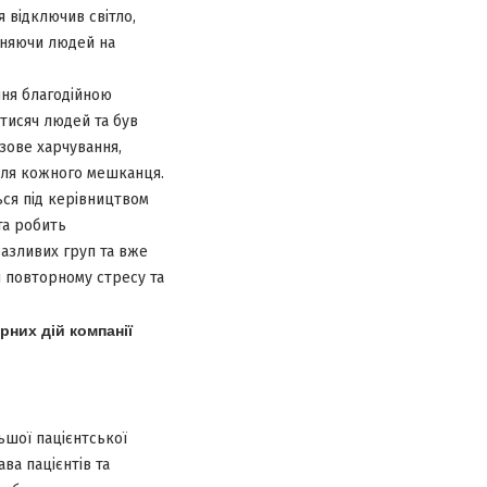
 відключив світло,
аняючи людей на
ння благодійною
 тисяч людей та був
азове харчування,
 для кожного мешканця.
ься під керівництвом
та робить
разливих груп та вже
ся повторному стресу та
рних дій компанії
ьшої пацієнтської
ава пацієнтів та