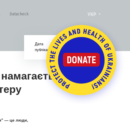
УКР
а
Datacheck
Дата
28.03.24
публікації:
 намагається
теру
я” — це люди,