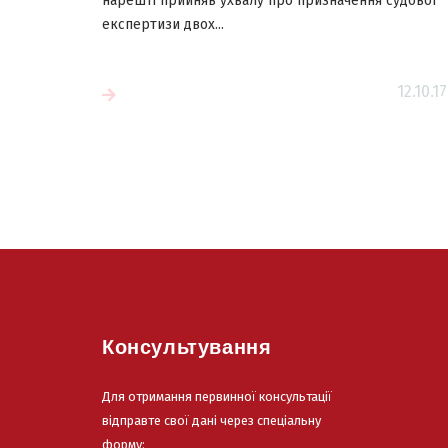
нарешті прийняв ухвалу про призначення судової
експертизи двох...
Читати більш
12.10.17
більше
Консультування
Для отримання первинної консультації
відправте свої дані через спеціальну
форму: