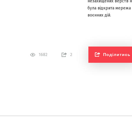
незахищених верств н
була відкрита мережа 
воєнних дій.
Поділитись
1682
2