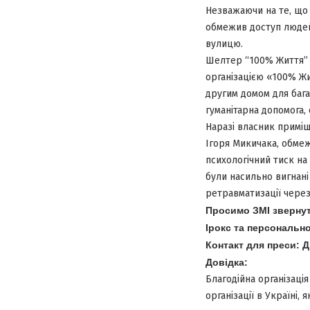
Незважаючи на те, що 
обмежив доступ людей
вулицю.
Шелтер “100% Життя” 
організацією «100% Жи
другим домом для бага
гуманітарна допомога,
Наразі власник приміщ
Ігоря Микичака, обме
психологічний тиск на
були насильно вигнані 
ретравматизації через
Просимо ЗМІ звернут
Ірокс та персонально
Контакт для преси: Д
Довідка:
Благодійна організаці
організації в Україні,