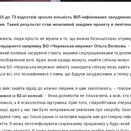
15 до 73 відсотків зросла кількість ВІЛ-інфікованих засуджени
ня. Такий результат став можливий завдяки проекту в пенітен
ювати, люди просто не вірили в те, що можна безкоштовно отриму
тенціарного напрямку БО «Черкаська мережа» Ольга Волкова
. 
 який колишні засуджені стають нашими соцпрацівниками та допом
позбавлення волі. Адже вони краще можуть знайти спільну мову».
ики БО «Черкаська мережа» вміють знаходити спільну мову навіть
ься всі, хто познайомився з ними, ще будучи засудженими, а тепер
і вміє знайти підхід до кожної людини, я цим захоплююсь, – говор
ився із 92-ої колонії
. – Вона допомогла не тільки мені, а всім, хто
помога, а й психологічна підтримка. Крім того, співробітники «Черк
ації, адже у нас там було неправильне уявлення про хворобу. Баг
авдяки тому, що Ольга разом із колегами надали нам достовірну ін
ття. Я можу потелефонувати соціальному працівнику у будь-який ча
 стану здоров’я. Я можу попросити допомогти знайти вихід із будь