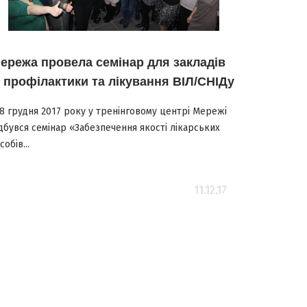
ережа провела семінар для закладів
з профілактики та лікування ВІЛ/СНІДу
-8 грудня 2017 року у тренінговому центрі Мережі
дбувся семінар «Забезпечення якості лікарських
собів...
11.12.17