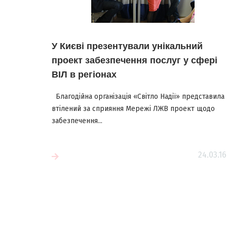
У Києві презентували унікальний
проект забезпечення послуг у сфері
ВІЛ в регіонах
Благодійна організація «Світло Надії» представила
втілений за сприяння Мережі ЛЖВ проект щодо
забезпечення...
Читати більш
24.03.16
більше