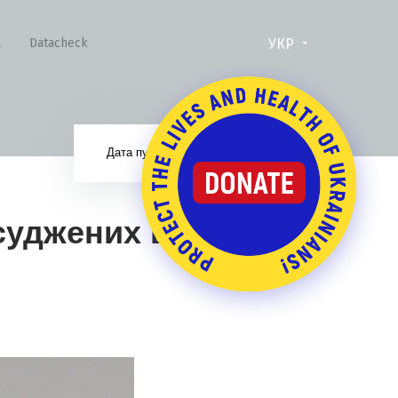
УКР
а
Datacheck
17.08.17
Дата публікації:
асуджених що