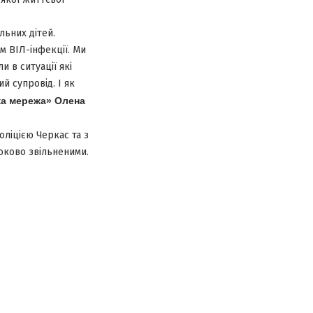
льних дітей.
м ВІЛ-інфекції. Ми
 в ситуації які
й супровід. І як
ка мережа» Олена
ліцією Черкас та з
роково звільненими.