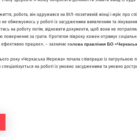
иття, робота, він одружився на ВІЛ-позитивній жінці і мріє про спі
не обмежуємось у роботі із засудженими виявленням та лікування
ись на роботу потім, відновити документи, щоб вони не потрапляли
 повернення за грати. Протягом півроку кожен отримує соціальни
е ефективно працює», – зазначає
голова
правління БО «Черкась
цього року «Черкаська Мережа» почала співпрацю із патрульною по
ий спеціалізується на роботі із умовно засудженими та умовно дост