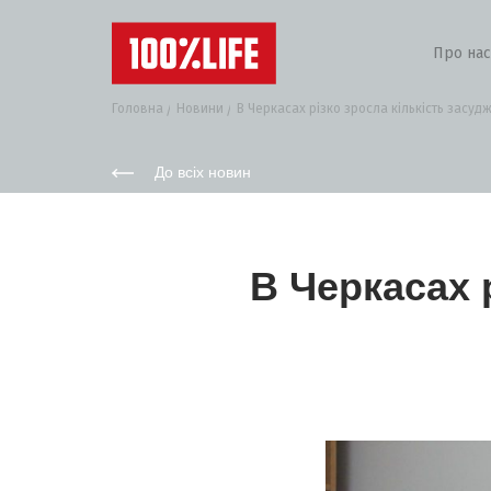
Про нас
Головна
Новини
В Черкасах різко зросла кількість засудж
До всіх новин
В Черкасах 