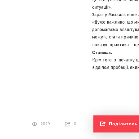
ситуації».
Зараз у Михайла нове ж
«Дуже важливо, що ми 
допомагаємо влаштуват
можуть стати причиною
показує практика – ц
Стрижак.
Крім того, з початку 
відділом пробації, як
Поділитись
2029
0