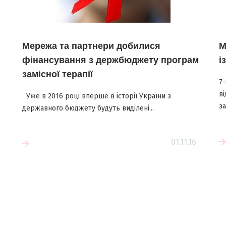
Мережа та партнери добилися
М
фінансування з держбюджету програм
і
замісної терапії
7
ві
Уже в 2016 році вперше в історії України з
за
державного бюджету будуть виділені...
Читати більше
01.11.16
е