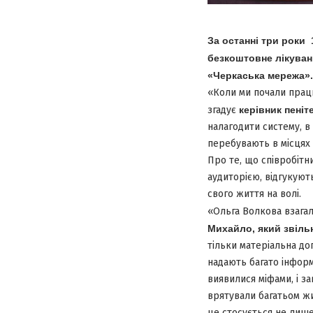
За останні три роки 
безкоштовне лікуван
«Черкаська мережа».
«Коли ми почали прац
згадує
керівник пені
налагодити систему, в
перебувають в місцях 
Про те, що співробітн
аудиторією, відгукуют
свого життя на волі.
«Ольга Волкова взагал
Михайло, який звільн
тільки матеріальна до
надають багато інформ
виявилися міфами, і з
врятували багатьом жи
це стосується не лише