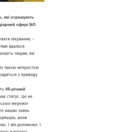
х, які отримують
ціарний сфері БО
вати лікування, –
– Нам вдалося
агають людям, які
 із такою непростою
 радяться з приводу
ить
45-річний
 має статус. Це не
аської мережі»
ато наших знань
формацію, вони
с. І він допоможе. І
-якої життєвої