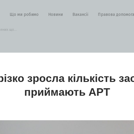
Що ми робимо
Новини
Вакансії
Правова допомог
ених що...
різко зросла кількість з
приймають АРТ