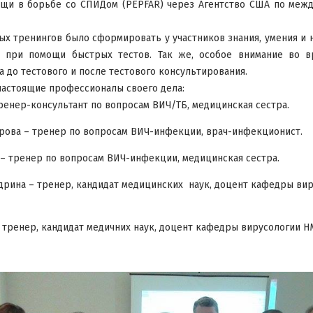
щи в борьбе со СПИДом (PEPFAR) через Агентство США по меж
х тренингов было сформировать у участников знания, умения и
Ч при помощи быстрых тестов. Так же, особое внимание во в
а до тестового и после тестового консультирования.
астоящие профессионалы своего дела:
ренер-консультант по вопросам ВИЧ/ТБ, медицинская сестра.
ова – тренер по вопросам ВИЧ-инфекции, врач-инфекционист.
 – тренер по вопросам ВИЧ-инфекции, медицинская сестра.
ндрина – тренер, кандидат медицинских наук, доцент кафедры ви
 тренер, кандидат медичних наук, доцент кафедры вирусологии Н