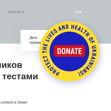
УКР
а
Datacheck
Дата
29.06.16
публікації:
ников
 тестами
 content is shown