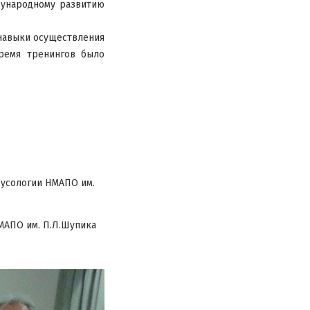
дународному развитию
 навыки осуществления
ремя тренингов было
русологии НМАПО им.
МАПО им. П.Л.Шупика