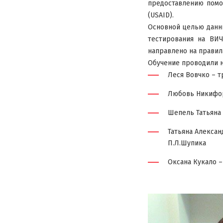
предоставлению помо
(USAID).
Основной целью данны
тестирования на ВИ
направлено на правил
Обучение проводили н
Леся Вовчко – т
Любовь Никифор
Шепель Татьяна
Татьяна Алекса
П.Л.Шупика
Оксана Кукало –