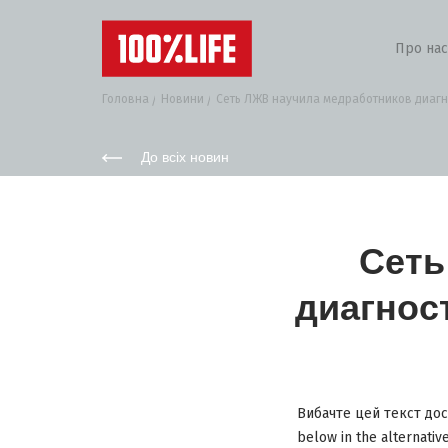
Про нас
Головна
Новини
Сеть ЛЖВ научила медработников диагн
До всіх новин
Сеть
диагнос
Вибачте цей текст дост
below in the alternativ