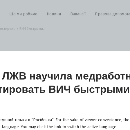
Що ми робимо
Новини
Вакансії
Правова допомог
остировать ВИЧ быстрыми...
 ЛЖВ научила медработ
тировать ВИЧ быстрыми
упний тільки в “Російська”. For the sake of viewer convenience, the
e language. You may click the link to switch the active language.