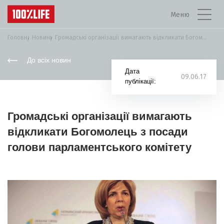
Меню
Головна
Новини
Громадські організації вимагають відкликати Богомолець з посади...
До всіх новин
Дата
09.06.17
публікації:
Громадські організації вимагають
відкликати Богомолець з посади
голови парламентського комітету