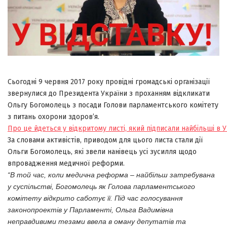
Сьогодні 9 червня 2017 року провідні громадські організації
звернулися до Президента України з проханням відкликати
Ольгу Богомолець з посади Голови парламентського комітету
з питань охорони здоров’я.
Про це йдеться у відкритому листі, який підписали найбільші в Ук
За словами активістів, приводом для цього листа стали дії
Ольги Богомолець, які звели нанівець усі зусилля щодо
впровадження медичної реформи.
“В той час, коли медична реформа – найбільш затребувана
у суспільстві, Богомолець як Голова парламентського
комітету відкрито саботує її. Під час голосування
законопроектів у Парламенті, Ольга Вадимівна
неправдивими тезами ввела в оману депутатів та