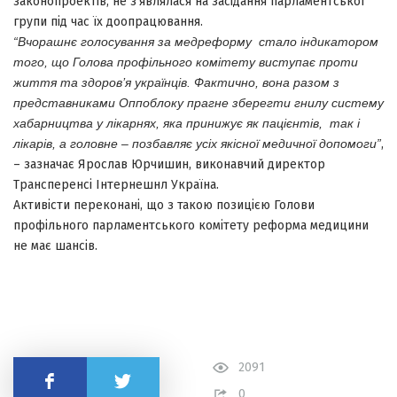
законопроектів, не з’являлася на засідання парламентської
групи під час їх доопрацювання.
“Вчорашнє голосування за медреформу стало індикатором
того, що Голова профільного комітету виступає проти
життя та здоров’я українців. Фактично, вона разом з
представниками Оппоблоку прагне зберегти гнилу систему
хабарництва у лікарнях, яка принижує як пацієнтів, так і
лікарів, а головне – позбавляє усіх якісної медичної допомоги”
,
– зазначає Ярослав Юрчишин, виконавчий директор
Трансперенсі Інтернешнл Україна.
Активісти переконані, що з такою позицією Голови
профільного парламентського комітету реформа медицини
не має шансів.
2091
Поділитись
0