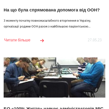
На що була спрямована допомога від ООН?
З моменту початку повномасштабного вторгнення в Україну,
оргнаізації родини ООН разом з найбільшою пацієнтською...
27.05.23
Читати більше
БО «100% Життя» навчає адміністраторів МІС