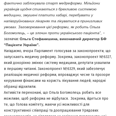
фактично заблокувала старт медреформи. Мільйони
українців щодня стикаються з брехливою системою
медицини, змушені платити хабарі, перебувати у
напівзруйнованих лікарнях та лікуватися в принизливих
умовах. Заговорювання цієї реформи, як робить Ольга
Богомолець, – це злочин проти українського пацієнта”,
–
зазначає
Ольга Стефанишина, виконавчий директор БФ
“Пацієнти України”.
Нагадаємо, вчора Парламент голосував за законопроекти, що
запускають медичну реформу. Зокрема, законопроект №6327,
який докорінно змінює систему медицини, депутати ухвалили
в першому читанні. Законопроект №6329, який забезпечує
реалізацію медичної реформи, впроваджує чесне та прозоре
керування фінансами на користь лікування людей, народні
обранці відхилили.
Активісти переконані, що Ольга Богомолець робить все
можливе, щоб реформа не відбулася. Зокрема, йдеться про
те, що Голова комітету, маючи усі можливості для
конструктивної співпраці та доопрацювання Урядових