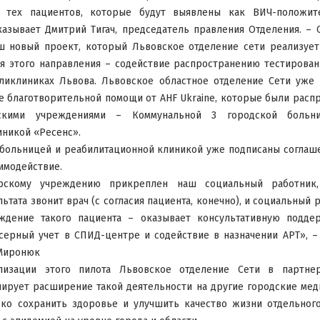
я тех пациентов, которые будут выявлены как ВИЧ-положит
казывает Дмитрий Тигач, председатель правления Отделения. – С
ш новый проект, который Львовское отделение сети реализует
дея этого направления – содействие распространению тестирова
ликлиниках Львова. Львовское областное отделение Сети уже
е благотворительной помощи от AHF Ukraine, которые были рас
нскими учреждениями – Коммунальной 3 городской боль
никой «Ресенс».
с больницей и реабилитационной клиникой уже подписаны соглаш
аимодействие.
рскому учреждению прикреплен наш социальный работник,
ьтата звонит врач (с согласия пациента, конечно), и социальный 
ждение такого пациента – оказывает консультативную поддер
нсерный учет в СПИД-центре и содействие в назначении АРТ», –
 Миронюк
лизации этого пилота Львовское отделение Сети в партне
нирует расширение такой деятельности на другие городские мед
ько сохранить здоровье и улучшить качество жизни отдельного