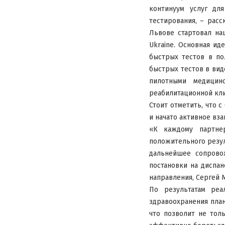
континуум услуг дл
тестирования, – расс
Львове стартовал на
Ukraine. Основная и
быстрых тестов в по
быстрых тестов в вид
пилотными медици
реабилитационной кли
Стоит отметить, что 
и начато активное вз
«К каждому партне
положительного резул
дальнейшее сопрово
постановки на диспа
направления, Сергей
По результатам реа
здравоохранения пла
что позволит не тол