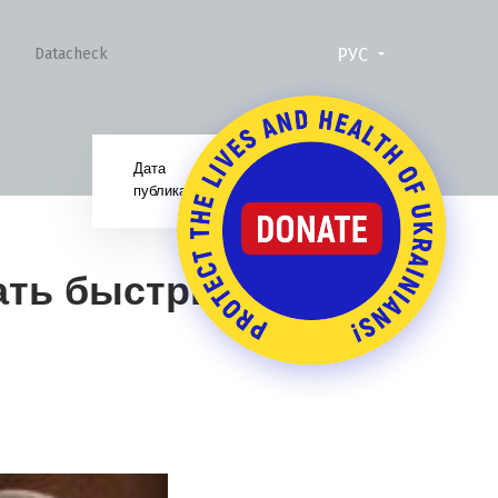
РУС
Datacheck
Дата
22.08.16
публикации:
ать быстрые