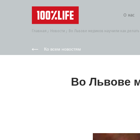
О нас
Главная
Новости
Во Львове медиков научили как делать 
Ко всем новостям
Во Львове 