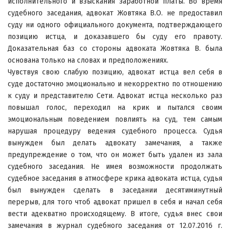
исполнительного и взыскания заработной платы. Во время
судебного заседания, адвокат Жовтяка В.О. не предоставил
суду ни одного официального документа, подтверждающего
позицию истца, и доказавшего бы суду его правоту.
Доказательная баз со стороны адвоката Жовтяка В. была
основана только на словах и предположениях.
Чувствуя свою слабую позицию, адвокат истца вел себя в
суде достаточно эмоционально и некорректно по отношению
к суду и представителю Сети. Адвокат истца несколько раз
повышал голос, переходил на крик и пытался своим
эмоциональным поведением повлиять на суд, тем самым
нарушая процедуру ведения судебного процесса. Судья
вынужден был делать адвокату замечания, а также
предупреждение о том, что он может быть удален из зала
судебного заседания. Не имея возможности продолжать
судебное заседания в атмосфере крика адвоката истца, судья
был вынужден сделать в заседании десятиминутный
перерыв, для того чтоб адвокат пришел в себя и начал себя
вести адекватно происходящему. В итоге, судья внес свои
замечания в журнал судебного заседания от 12.07.2016 г.