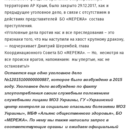
территорию АР Крым, было закрыто 29.12.2017, как и
предыдущее уголовное дело, в связи с отсутствием в
действиях представителей БО «МЕРЕЖА» состава
преступления.
«Уголовные дела против нас и все преследования – это
признаки того, что мы наступили на хвост крупному дракону,
— подчеркивает Дмитрий Шерембей, глава
Координационного Совета БО «МЕРЕЖА». — Но, несмотря на
все происки врагов, напоминаем: мы упертые, нас не
остановить!»
Остается еще одно уголовное дело
№
12015100000000887
, которое было возбуждено в 2015
году. Уголовное дело возбуждено по факту
злоупотребления своим служебным положением
служебными лицами МОЗ Украины, ГУ
«
Украинский
центр контроля за социально опасными болезнями МОЗ
Украины
»
, МБФ
«
Альянс общественного здоров
ь
я
»
, БО
«
МЕРЕЖА
»
. По нему мы также написали запрос в
соответствующие органы
и ожидаем официальный