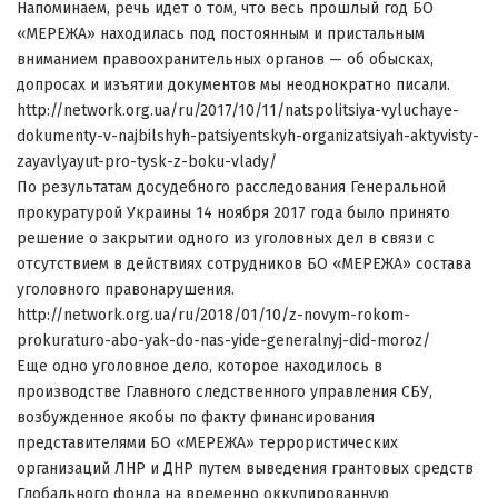
Напоминаем, речь идет о том, что весь прошлый год БО
«МЕРЕЖА» находилась под постоянным и пристальным
вниманием правоохранительных органов — об обысках,
допросах и изъятии документов мы неоднократно писали.
http://network.org.ua/ru/2017/10/11/natspolitsiya-vyluchaye-
dokumenty-v-najbilshyh-patsiyentskyh-organizatsiyah-aktyvisty-
zayavlyayut-pro-tysk-z-boku-vlady/
По результатам досудебного расследования Генеральной
прокуратурой Украины 14 ноября 2017 года было принято
решение о закрытии одного из уголовных дел в связи с
отсутствием в действиях сотрудников БО «МЕРЕЖА» состава
уголовного правонарушения.
http://network.org.ua/ru/2018/01/10/z-novym-rokom-
prokuraturo-abo-yak-do-nas-yide-generalnyj-did-moroz/
Еще одно уголовное дело, которое находилось в
производстве Главного следственного управления СБУ,
возбужденное якобы по факту финансирования
представителями БО «МЕРЕЖА» террористических
организаций ЛНР и ДНР путем выведения грантовых средств
Глобального фонда на временно оккупированную