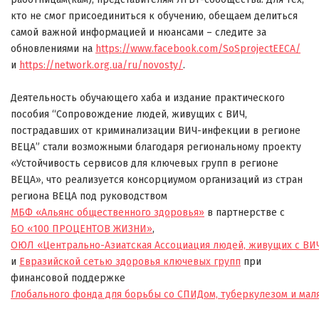
кто не смог присоединиться к обучению, обещаем делиться
самой важной информацией и нюансами –
следите за
обновлениями на
https://www.facebook.com/SoSprojectEECA/
и
https://network.org.ua/ru/novosty/
.
Деятельность обучающего хаба и издание практическог
о
пособия “Сопровождение людей, живущих с ВИЧ,
пострадавших от криминализации ВИЧ-инфекции в регионе
ВЕЦА” стали возможными благодаря региональному проекту
«Устойчивость сервисов для ключевых групп в регионе
ВЕЦА», что реализуется консорциумом организаций из стран
региона ВЕЦА под руководством
МБФ «Альянс общественного здоровья»
в партнерстве с
БО «100 ПРОЦЕНТОВ ЖИЗНИ»
,
ОЮЛ «Центрально-Азиатская Ассоциация людей, живущих с ВИ
и
Евразийской сетью здоровья ключевых групп
при
финансовой поддержке
Глобального фонда для борьбы со СПИДом, туберкулезом и мал