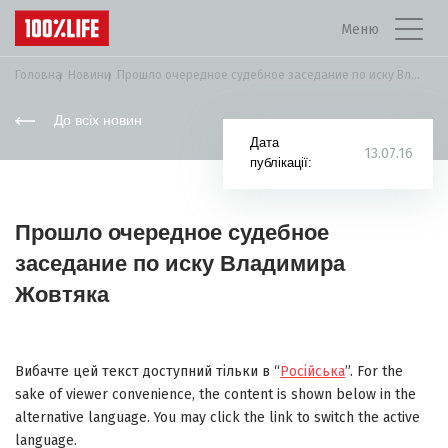
Меню
Головна
Новини
Прошло очередное судебное заседание по иску Владимира...
До всіх новин
Дата
13.07.16
публікації:
Прошло очередное судебное
заседание по иску Владимира
Жовтяка
Вибачте цей текст доступний тільки в “
Російська
”. For the
sake of viewer convenience, the content is shown below in the
alternative language. You may click the link to switch the active
language.