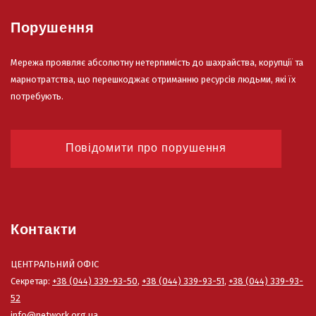
Порушення
Мережа проявляє абсолютну нетерпимість до шахрайства, корупції та
марнотратства, що перешкоджає отриманню ресурсів людьми, які їх
потребують.
Повідомити про порушення
Контакти
ЦЕНТРАЛЬНИЙ ОФІС
Секретар:
+38 (044) 339-93-50
,
+38 (044) 339-93-51
,
+38 (044) 339-93-
52
info@network.org.ua