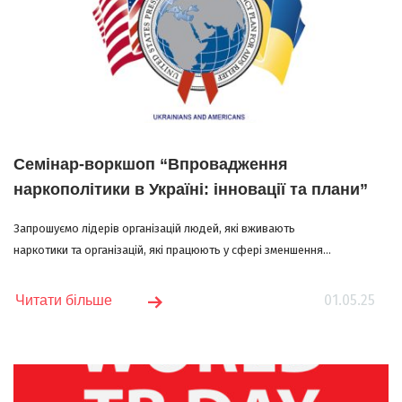
Семінар-воркшоп “Впровадження
наркополітики в Україні: інновації та плани”
Запрошуємо лідерів організацій людей, які вживають
наркотики та організацій, які працюють у сфері зменшення...
01.05.25
Читати більше