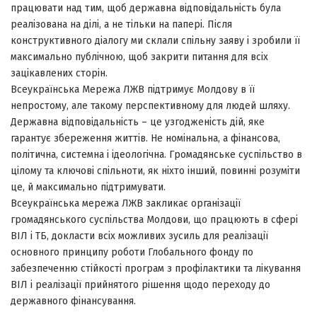
працювати над тим, щоб державна відповідальність була
реалізована на ділі, а не тільки на папері. Після
конструктивного діалогу ми склали спільну заяву і зробили її
максимально публічною, щоб закрити питання для всіх
зацікавлених сторін.
Всеукраїнська Мережа ЛЖВ підтримує Молдову в її
непростому, але такому перспективному для людей шляху.
Державна відповідальність – це узгодженість дій, яке
гарантує збереження життів. Не номінальна, а фінансова,
політична, системна і ідеологічна. Громадянське суспільство в
цілому та ключові спільноти, як ніхто інший, повинні розуміти
це, й максимально підтримувати.
Всеукраїнська мережа ЛЖВ закликає організації
громадянського суспільства Молдови, що працюють в сфері
ВІЛ і ТБ, докласти всіх можливих зусиль для реалізації
основного принципу роботи Глобального фонду по
забезпеченню стійкості програм з профілактики та лікування
ВІЛ і реалізації прийнятого рішення щодо переходу до
державного фінансування.