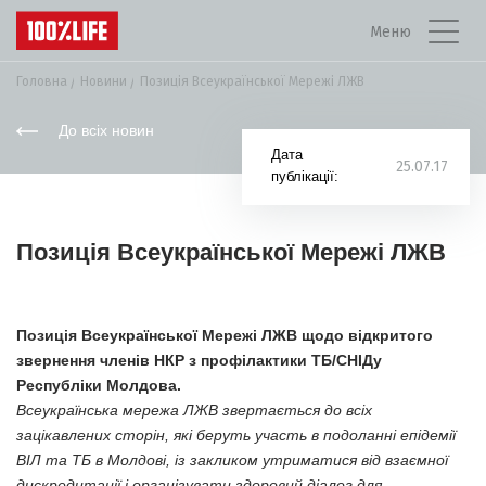
Меню
Головна
Новини
Позиція Всеукраїнської Мережі ЛЖВ
До всіх новин
Дата
25.07.17
публікації:
Позиція Всеукраїнської Мережі ЛЖВ
Позиція Всеукраїнської Мережі ЛЖВ щодо відкритого
звернення членів НКР з профілактики ТБ/СНІДу
Республіки Молдова.
Всеукраїнська мережа ЛЖВ звертається до всіх
зацікавлених сторін, які беруть участь в подоланні епідемії
ВІЛ та ТБ в Молдові, із закликом утриматися від взаємної
дискредитації і організувати здоровий діалог для