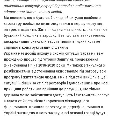
поліпшення ситуації у сфері боротьби з епідеміями та
збереження життя тисяч людей.
Ми впевнені, що в будь-якій складній ситуації подібного
характеру необхідно відштовхуватися в першу чергу від
інтересів пацієнтів. Життя людини – та цінність, яка нівелює
будь-який конфлікт в зародку. Безпідставні звинувачення,
дискредитація, скандали ведуть тільки в глухий кут і не
сприяють конструктивним рішенням.
Україна має досвід виходу з схожій ситуації. Зараз ми теж
проходимо процес підготовки Запиту на продовження
фінансування ГФ на 2018-2020 роки. Ми також зіткнулися з
розбіжностями, відстоювання яких ставило під загрозу всю
програму і життя тисяч людей. І ми з гідністю вийшли з цієї
ситуації – сівши за стіл переговорів і домовившись про нові
принципи роботи. Ми прийшли до розуміння, що тільки
держава може забезпечити доступність і системність послуг,
а також стійкість після скорочення міжнародного
фінансування. Принцип переходу на держфінансування в
Україні закладено в нову заявку, а всі основні гравці будуть