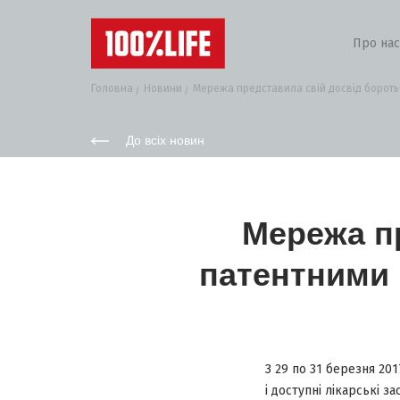
Про нас
Головна
Новини
Мережа представила свій досвід боротьб
До всіх новин
Мережа пр
патентними 
З 29 по 31 березня 201
і доступні лікарські з