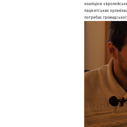
коаліцією європейськи
пацієнтських організа
потребах громадського