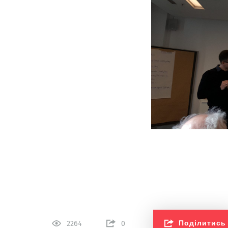
Поділитись
2264
0