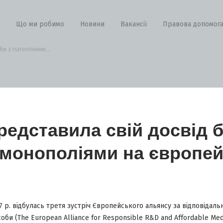
Що ми робимо
Новини
Вакансії
Правова допомог
и з патентними...
едставила свій досвід 
монополіями на європей
7 р. відбулась третя зустріч Європейського альянсу за відповідаль
асоби (The European Alliance for Responsible R&D and Affordable Med