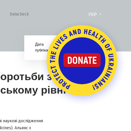
УКР
а
Datacheck
Дата
05.04.17
публікації:
боротьби з
ському рівні
ні наукові дослідження
icines). Альянс є