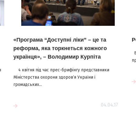
«Програма “Доступні ліки” – це та
Р
реформа, яка торкнеться кожного
В
українця», – Володимир Курпіта
пр
з
4 квітня під час прес-брифінгу представники
Міністерства охорони здоров’я України і
Читати більше
громадських...
04.04.17
е