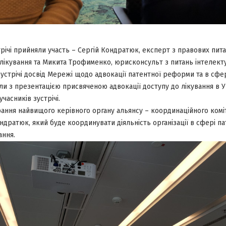
річі прийняли участь – Сергій Кондратюк, експерт з правових пита
о лікування та Микита Трофименко, юрисконсульт з питань інтелекту
устрічі досвід Мережі щодо адвокації патентної реформи та в сфер
и з презентацією присвяченою адвокації доступу до лікування в У
часників зустрічі.
ання найвищого керівного органу альянсу – координаційного коміт
ндратюк, який буде координувати діяльність організації в сфері па
ання.