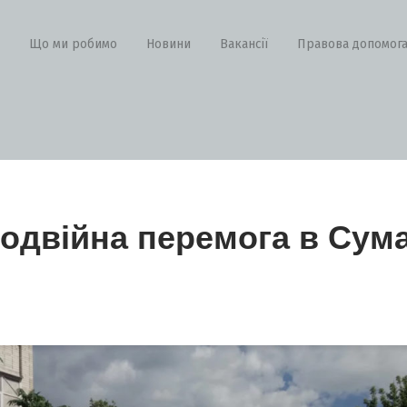
Що ми робимо
Новини
Вакансії
Правова допомог
одвійна перемога в Сум