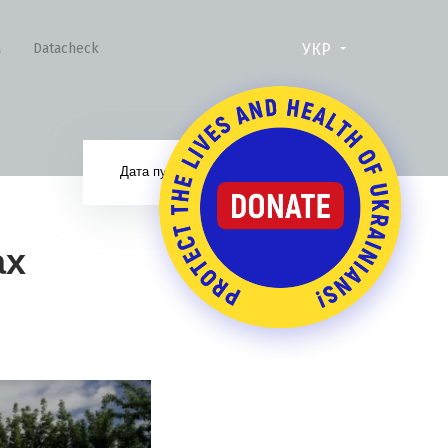
УКР
а
Datacheck
15.09.17
Дата публікації:
ах