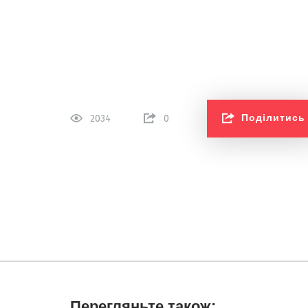
Поділитись
2034
0
Перегляньте також: