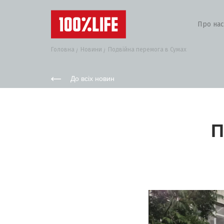
Про нас
Головна
Новини
Подвійна перемога в Сумах
До всіх новин
П