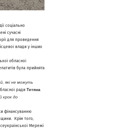
ії соціально
ні сучасні
орії для проведення
ісцевої влади у інших
ької обласної
епатитів була прийнята
й, які не можуть
обласної ради
Тетяна
й крок до
яки фінансуванню
щини. Крім того,
 Всеукраїнської Мережі