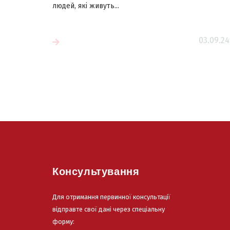
людей, які живуть...
03.09.24
більше
Читати більш
Консультування
Для отримання первинної консультації
відправте свої дані через спеціальну
форму: