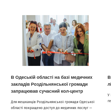
В Одеській області на базі медичних
В
закладів Роздільнянської громади
л
запрацював сучасний кол-центр
У 
ге
Для мешканців Роздільнянської громади Одеської
області покращено доступ до медичних послуг —