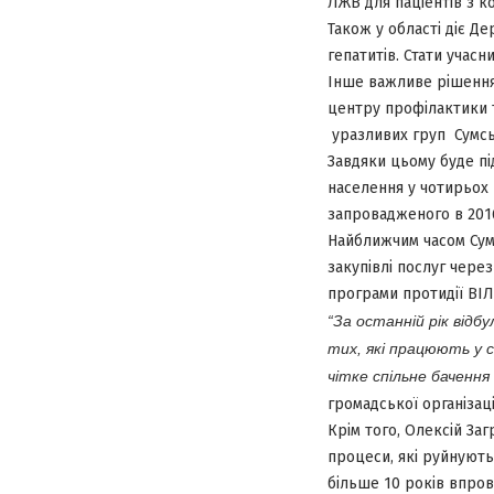
ЛЖВ для паціентів з к
Також у області діє Д
гепатитів. Стати учасн
Інше важливе рішення
центру профілактики т
уразливих груп Сумськ
Завдяки цьому буде п
населення у чотирьох 
запровадженого в 201
Найближчим часом Сум
закупівлі послуг через
програми протидії ВІЛ
“За останній рік відб
тих, які працюють у с
чітке спільне баченн
громадської організац
Крім того,
Олексій За
процеси, які руйнують
більше 10 років впров