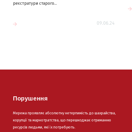
реєстратури старого...
Читати більше
09.06.24
е
Порушення
Мережа проявляє абсолютну нетерпимість до шахрайства,
корупції та марнотратства, що перешкоджає отриманню
ресурсів людьми, які їх потребують.