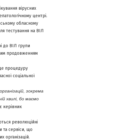
ікування вірусних
гепатологічному центрі.
мському обласному
ля тестування на ВІЛ
і до ВІЛ групи
ічним продовженням
еде процедуру
ласної соціальної
 організацій, зокрема
ій хвилі, бо маємо
є керівник
аються революційні
 та сервіси, що
х організацій.