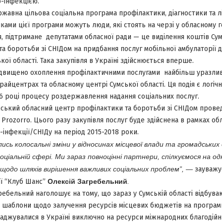
о-інфекцією.
ержавна цільова соціальна програма профілактики, діагностики та л
иками цієї програми можуть люди, які стоять на черзі у обласному 
, підтримане депутатами обласної ради — це виділення коштів Су
а боротьби зі СНІДом на придбання послуг мобільної амбулаторії д
ої області. Така закупівля в Україні здійснюється вперше.
ідвищено охоплення профілактичними послугами найбільш уразлив
райцентрах та обласному центрі Сумської області. Ця подія є лог
6 році процесу роздержавлення надання соціальних послуг.
ський обласний центр профілактики та боротьби зі СНІДом пров
 Prozorro. Цього разу закупівля послуг буде здійснена в рамках об
-інфекції/СНІДу на період 2015-2018 роки.
улись колосальні зміни у відносинах місцевої влади та громадських
оціальній сфері. Ми зараз повноцінні партнери, спілкуємося на одн
я щодо шляхів вирішення важливих соціальних проблем”, —
зауважу
ії “Клуб Шанс”
Олексій Загребельний
.
гребельний
наголошує на тому, що зараз у Сумській області відбув
 шаблони щодо залучення ресурсів місцевих бюджетів на програми
аджувалися в Україні виключно на ресурси міжнародних благодійни