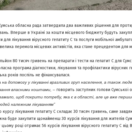
Сумська обласна рада затвердила два важливих рішення для протид
ань. Вперше в Україні за кошти місцевого бюджету будуть закупле
и для лікування вірусного гепатиту С та послуги мобільної амбулат
 велика перемога місцевих активістів, яка стане прецедентом для м
ільйон 80 тисяч гривень на препарати і тести на гепатит С для Сумс
Обласна програма діагностики, лікування та профілактики вірусних г
лька років поспіль не фінансувалася.
 на допомогу у лікуванні вразливих груп населення, а також люде
ування власними коштами, –
говорить заступник голови Сумської 
 замало, щоб покрити потребу, яка є в області, але це вже перши
юдей належним лікуванням”
о курсу лікування гепатиту С складає 30 тисяч гривень, саме завд
жна буде закупити щонайменш 30 курсів лікування для жителів Сум
 цьому році отримає 56 курсів лікування вірусного гепатиту С від