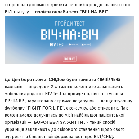
сторонньої допомоги зробити перший крок до знання свого
ВІЛ-статусу —
пройти онлайн тест “ВІЧ:НА:ВІЧ”.
До Дня боротьби зі СНІДом буде тривати
спеціальна
кампанія — впродовж 2-х тижнів кожен, хто завантажить
мобільний додаток HIV Test та пройде онлайн тестування
ВІЧ:НА:ВІЧ, гарантовано отримає подарунок — концептуальну
футболку “
FIGHT FOR LIFE
”, еко-сумку, або стікерпак. Так
кожен зможе долучитись до місії найбільшої пацієнтської
організації —
БОРОТЬБИ ЗА ЖИТТЯ
.
.
У такий спосіб
українців закликають до свідомого ставлення щодо свого
здоров’я та більшої поінформованості про ВІЛ/СНІД.