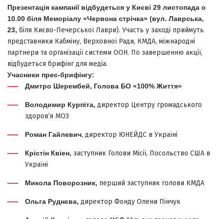
Презентація кампанії відбудеться у Києві 29 листопада о
10.00 біля Меморіалу «Червона стрічка» (вул. Лаврська,
23,
біля Києво-Печерської Лаври). Участь у заході приймуть
представники Кабміну, Верховної Ради, КМДА, міжнародні
партнери та організації системи ООН. По завершенню акції,
відбудеться брифінг для медіа.
Учасники прес-брифінгу:
Дмитро Шерембей, Голова БО «100% Життя»
Володимир Курпіта,
директор Центру громадського
здоров’я МОЗ
Роман Гайлевич
, директор ЮНЕЙДС в Україні
Крістін Квіен,
заступник Голови Місії, Посольство США в
Україні
Микола Поворозник,
перший
заступник голови КМДА
Ольга Руднєва,
директор Фонду Олени Пінчук