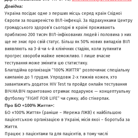
Довідка:
Україна посідає одне з перших місць серед країн Східної
Європи за поширеністю ВІЛ-інфекції. За підрахунками Центру
громадського здоров’я сьогодні в країні проживають
приблизно 200 тисяч ВІЛ-інфікованих людей і половина з них
ще не знає про свій статус. Більш як 50% нових випадків ВІЛ
виявляють на 3-й чи 4-й клінічних стадіях, коли зупинити
прогрес хвороби майже неможливо. І лише вчасне
тестування може змінити цю статистику.
Благодійна організація “100% ЖИТТЯ” розпочинає спеціальну
кампанію до 1 грудня. Упродовж 2-х тижнів кожен, хто
завантажить додаток HIV Test та пройде онлайн тестування
ВІЧ:НА:ВІЧ гарантовано отримає подарунок — концептуальну
футболку “FIGHT FOR LIFE” чи сумку, або стікерпак.
Про БО
«
100% Життя
»
:
БО «100% Життя» (раніше – Мережа ЛЖВ) є найбільшою
пацієнтською організацією в Україні, місія якої – боротьба за
Життя.
Працює з пацієнтами та для пацієнтів, в тому числі