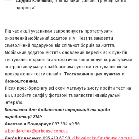
Андрій Клєпіков,
голова МБФ “Альянс громадського
здоров’я”
Під час акції учасникам запропонують протестувати
оновлений мобільний додаток HIV Test та замовити
символічний подарунок від спільнот борців за Життя.
Мобільний додаток містить оновлений перелік всіх пунктів
тестування в країні та автоматично запропонує користувачам
інтерактивну мапу з найближчим пунктом тестування після
проходження тесту онлайн.
Тестування в цих пунктах є
безкоштовним.
Після прес-брифінгу всі охочі матимуть змогу пройти тест на
ВІЛ, зробити селфі у фотозоні та записати індивідуальні
інтерв’ю.
Контакти для додаткової інформації та щодо
акредитації ЗМІ:
Анастасія Бондарчук
097 394 49 56,
a.bondarchuk@prhouse.com.ua
Дар’я Коваленко
095 419 67 98,
d.kovalenko@prhouse.com.ua