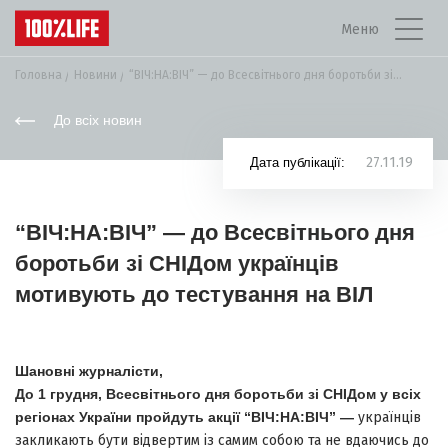
Меню
Головна
Новини
“ВІЧ:НА:ВІЧ” — до Всесвітнього дня боротьби зі...
До всіх новин
27.11.19
Дата публікації:
“ВІЧ:НА:ВІЧ” — до Всесвітнього дня
боротьби зі СНІДом українців
мотивують до тестування на ВІЛ
Шановні журналісти,
До 1 грудня, Всесвітнього дня боротьби зі СНІДом у всіх
регіонах України пройдуть акції “ВІЧ:НА:ВІЧ” —
українців
закликають бути відвертим із самим собою та не вдаючись до