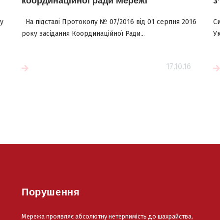
координаційної ради Мережі
з
лу
На підставі Протоколу № 07/2016 від 01 серпня 2016
Си
року засідання Координаційної Ради...
Ук
17.10.16
е
Читати більше
Порушення
Мережа проявляє абсолютну нетерпимість до шахрайства,