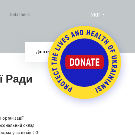
УКР
а
Datacheck
12.07.18
Дата публікації:
ї Ради
 організації
рсональний склад
борах учасників 2-3