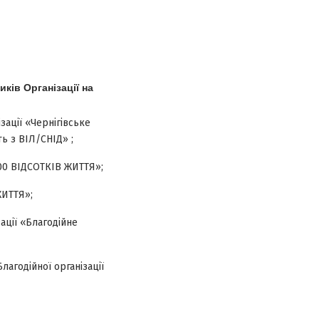
ків Організації на
зації «Чернігівське
ь з ВІЛ/СНІД» ;
100 ВІДСОТКІВ ЖИТТЯ»;
ЖИТТЯ»;
ації «Благодійне
агодійної організації