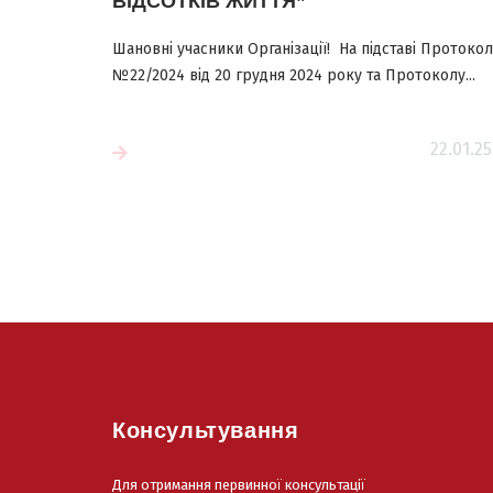
ВІДСОТКІВ ЖИТТЯ”
Шановні учасники Організації! На підставі Протоко
№22/2024 від 20 грудня 2024 року та Протоколу...
22.01.25
більше
Читати більш
Консультування
Для отримання первинної консультації