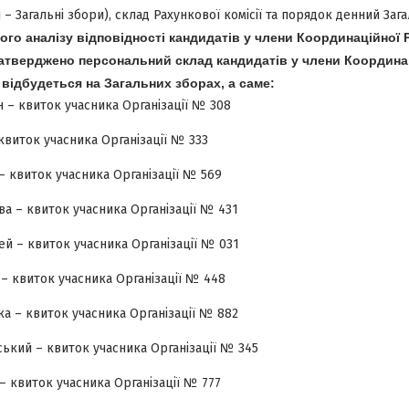
 – Загальні збори), склад Рахункової комісії та порядок денний Зага
ого аналізу відповідності кандидатів у члени Координаційної
 затверджено персональний склад кандидатів у члени Координа
 відбудеться на Загальних зборах, а саме:
 – квиток учасника Організації № 308
 квиток учасника Організації № 333
 – квиток учасника Організації № 569
а – квиток учасника Організації № 431
 – квиток учасника Організації № 031
– квиток учасника Організації № 448
ка – квиток учасника Організації № 882
ький – квиток учасника Організації № 345
– квиток учасника Організації № 777