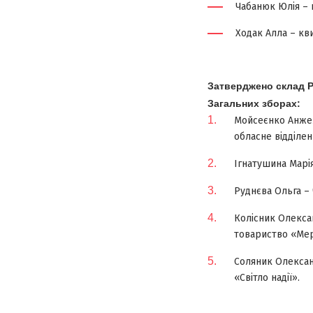
Чабанюк Юлія – 
Ходак Алла – кв
Затверджено склад Ра
Загальних зборах:
Мойсеєнко Анжела
обласне відділен
Ігнатушина Марі
Руднєва Ольга – 
Колісник Олексан
товариство «Мер
Соляник Олександ
«Світло надії».