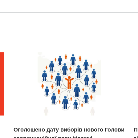
Оголошено дату виборів нового Голови
П