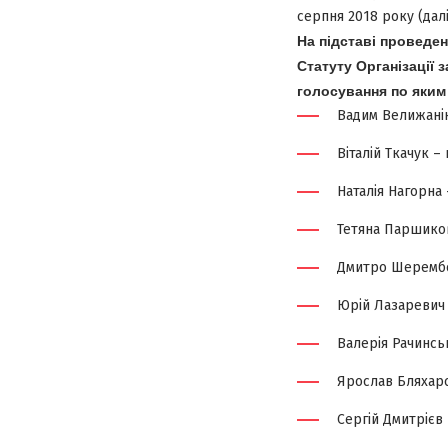
серпня 2018 року (далі
На підставі проведен
Статуту Організації
голосування по яким
Вадим Велижанін
Віталій Ткачук –
Наталія Нагорна
Тетяна Паршиков
Дмитро Шерембей
Юрій Лазаревич 
Валерія Рачинсь
Ярослав Бляхарс
Сергій Дмитрієв 