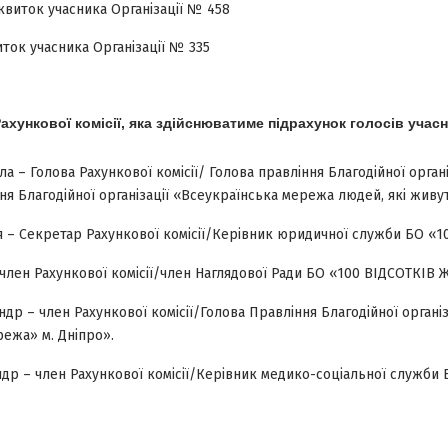
квиток учасника Організації № 458
иток учасника Організації № 335
хункової комісії, яка здійснюватиме підрахунок голосів учасни
 – Голова Рахункової комісії/ Голова правління Благодійної органі
ня Благодійної організації «Всеукраїнська мережа людей, які живут
я – Секретар Рахункової комісії/Керівник юридичної служби БО «
член Рахункової комісії/член Наглядової Ради БО «100 ВІДСОТКІВ 
др – член Рахункової комісії/Голова Правління Благодійної організ
ежа» м. Дніпро».
р – член Рахункової комісії/Керівник медико-соціальної служби Бл