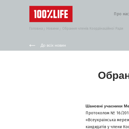
Про нас
Головна
Новини
Обрання членів Коордінаційної Ради
До всіх новин
Обран
Шановні учасники Ме
Протоколом № 16/2018 
«Всеукраїнська мереж
кандидатів у члени Ко