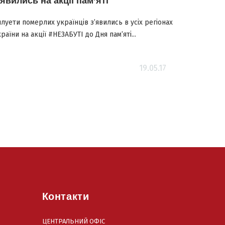
’явились на акції пам’яті
луети померлих українців з’явились в усіх регіонах
раїни на акції #НЕЗАБУТІ до Дня пам’яті...
19.05.17
Контакти
ЦЕНТРАЛЬНИЙ ОФІС