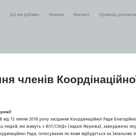
Що ми робимо
Новини
Вакансії
Правова допомог
ня членів Коордінаційно
режі!
від 12 липня 2018 року засідання Координаційної Ради Благодійної
а людей, які живуть з ВІЛ/СНІД» (надалі Мережа), заверджено пе
ординаційної Ради, голосування по яким відбудеться на Загальних з