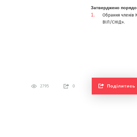
Затверджено порядок
Обрання членів К
ВІЛ/СНІД».
Поділитись
2795
0