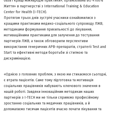
база і кращі міжнародні практики», організована БО «100%
Життя» в партнерстві з International Training & Education
Center for Health (I-TECH).
Протягом трьох днів зустрічі учасники ознайомилися з
кращими практиками медико-соціального супроводу ЛЖВ,
методиками формування прихильності до лікування,
мотиваційними практиками для залучення до тестування
партнерів ЛЖВ, а також обговорили перспективи
використання генеричних АРВ-препаратів, стратегії Test and
Start та ефективні методи боротьби зі стигмою та
дискримінацією.
«Однією з головних проблем, з якою ми стикаємося сьогодні,
є втрата пацієнтів. Саме тому підготовка та мотивація
соціальних працівників набувають ключового значення в
нашій роботі. Завдяки інноваційним методикам наших
партнерів з I-TECH ми не тільки сприяємо професійному
зростанню соціальних та медичних працівників, а й
допомагаємо тисячам пацієнтів вчасно почати лікування та