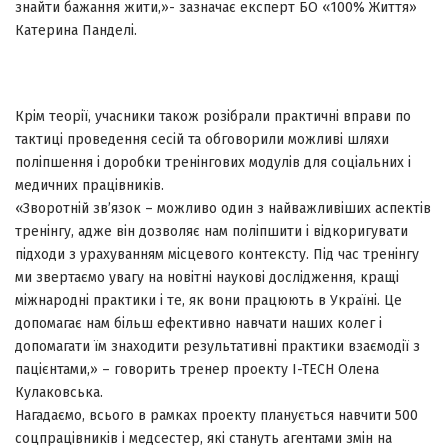
знайти бажання жити,»- зазначає експерт БО «100% Життя»
Катерина Панделі.
Крім теорії, учасники також розібрали практичні вправи по
тактиці проведення сесій та обговорили можливі шляхи
поліпшення і доробки тренінгових модулів для соціальних і
медичних працівників.
«Зворотній зв’язок – можливо один з найважливіших аспектів
тренінгу, адже він дозволяє нам поліпшити і відкоригувати
підходи з урахуванням місцевого контексту. Під час тренінгу
ми звертаємо увагу на новітні наукові дослідження, кращі
міжнародні практики і те, як вони працюють в Україні. Це
допомагає нам більш ефективно навчати наших колег і
допомагати їм знаходити результативні практики взаємодії з
пацієнтами,» – говорить тренер проекту I-TECH Олена
Кулаковська.
Нагадаємо, всього в рамках проекту планується навчити 500
соцпрацівників і медсестер, які стануть агентами змін на