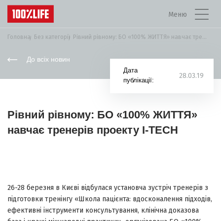
Меню
Головна
Без категорії
Рівний рівному: БО «100% ЖИТТЯ» навчає тренерів...
До всіх новин
Дата
28.03.19
публікації:
Рівний рівному: БО «100% ЖИТТЯ»
навчає тренерів проекту I-TECH
26-28 березня в Києві відбулася установча зустріч тренерів з
підготовки тренінгу «Школа пацієнта: вдосконалення підходів,
ефективні інструменти консультування, клінічна доказова