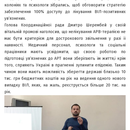
колоніях та психологи зібрались, щоб обговорити стратегію
забезпечення 100% доступу до лікування ВІЛ-позитивних
ув’язнених.
Голова Координаційної ради Дмитро Шерембей у своїй
вітальній промові наголосив, що нелікування АРВ-терапією не
має бути критерієм для дострокового звільнення у разі її
наявності. Медичний персонал, психологи та соціальні
працівники мають усвідомити, що своєю роботою по
підготовці ув’язнених до АРТ вони зберігають їм життя,і крім
того, сприяють Україні в прагненні зупинити епідемію. Таким
чином вони мають можливість зберегти державі близько 10
тис. грн бюджетних коштів на рік на ведення одного нового
випадку ВІЛ, яких, на жаль, реєструється більше 20 тис. на
рік.