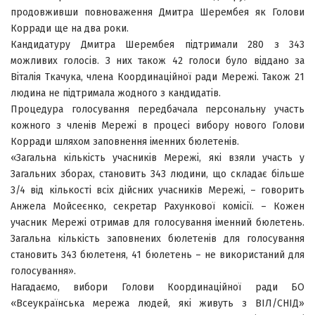
продовживши повноваження Дмитра Шерембея як Голови
Корради ще на два роки.
Кандидатуру Дмитра Шерембея підтримали 280 з 343
можливих голосів. З них також 42 голоси було віддано за
Віталія Ткачука, члена Координаційної ради Мережі. Також 21
людина не підтримала жодного з кандидатів.
Процедура голосування передбачала персональну участь
кожного з членів Мережі в процесі вибору нового Голови
Корради шляхом заповнення іменних бюлетенів.
«Загальна кількість учасників Мережі, які взяли участь у
Загальних зборах, становить 343 людини, що складає більше
3/4 від кількості всіх дійсних учасників Мережі, – говорить
Анжела Мойсеєнко, секретар Рахункової комісії. – Кожен
учасник Мережі отримав для голосування іменний бюлетень.
Загальна кількість заповнених бюлетенів для голосування
становить 343 бюлетеня, 41 бюлетень – не використаний для
голосування».
Нагадаємо, вибори Голови Координаційної ради БО
«Всеукраїнська мережа людей, які живуть з ВІЛ/СНІД»