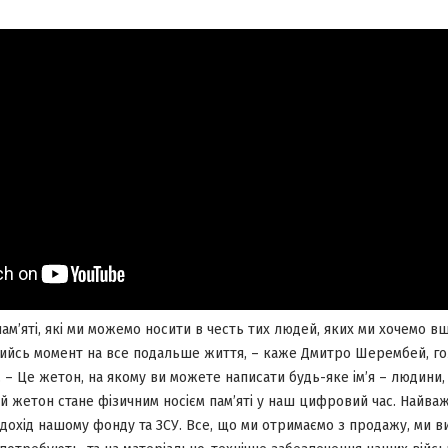
ам’яті, які ми можемо носити в честь тих людей, яких ми хочемо в
кийсь момент на все подальше життя, – каже Дмитро Шерембей, г
 – Це жетон, на якому ви можете написати будь-яке ім’я – людини, 
ей жетон стане фізичним носієм пам’яті у наш цифровий час. Найва
дохід нашому фонду та ЗСУ. Все, що ми отримаємо з продажу, ми в