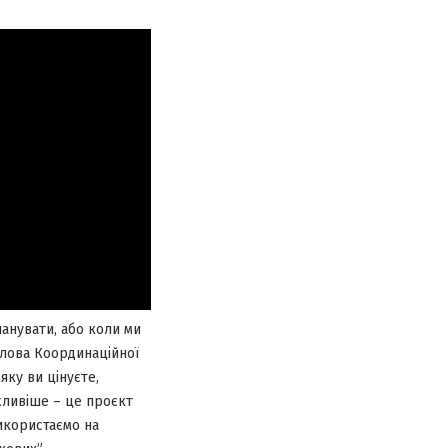
шанувати, або коли ми
олова Координаційної
яку ви цінуєте,
жливіше – це проєкт
икористаємо на