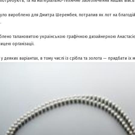
ї потребують, та на матеріально-технічне забезпечення наших війс
було вироблено для Дмитра Шерембея, потрапив як лот на благодій
.
блено талановитою українською графічною дизайнеркою Анастасі
ицею організації.
у деяких варіантах, в тому числі із срібла та золота
— придбати їх 