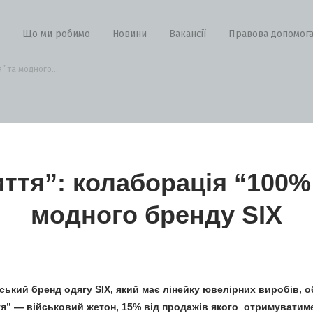
Що ми робимо
Новини
Вакансії
Правова допомог
 та модного...
ття”: колаборація “100%
модного бренду SIX
ський бренд одягу SIX, який має лінейку ювелірних виробів, 
я” — військовий жетон,
15% від продажів якого отримуватиме