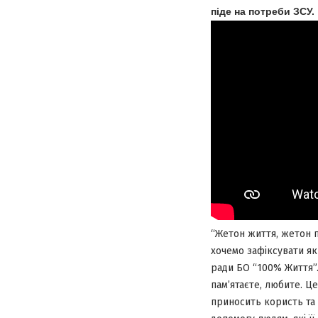
піде на потреби ЗСУ.
“Жетон життя, жетон п
хочемо зафіксувати я
ради БО “100% Життя”.
пам’ятаєте, любите. Ц
приносить користь та 