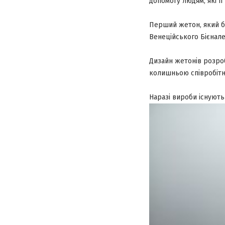
допомогу людям, які ї
Перший
жетон, який 
Венеційського Бієнале
Дизайн жетонів розро
колишньою співробітн
Наразі вироби існують 