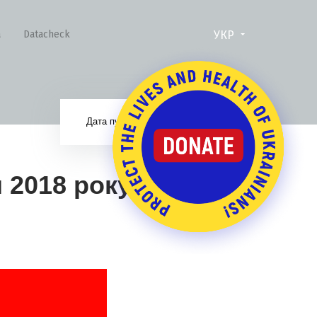
УКР
а
Datacheck
18.12.17
Дата публікації:
 2018 року