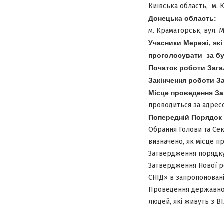
Київська область, м. К
Донецька область:
м. Краматорськ, вул. М
Учасники Мережі, які
проголосувати за бу
Початок роботи Загал
Закінчення роботи За
Місце проведення Заг
проводиться за адресою
Попередній Порядок 
Обрання Голови та Секр
визначено, як місце п
Затвердження порядку 
Затвердження Нової ре
СНІД» в запропоновані
Проведення державної 
людей, які живуть з В