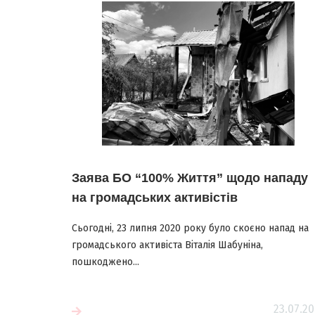
Заява БО “100% Життя” щодо нападу
на громадських активістів
Сьогодні, 23 липня 2020 року було скоєно напад на
громадського активіста Віталія Шабуніна,
пошкоджено...
23.07.20
більше
Читати більш