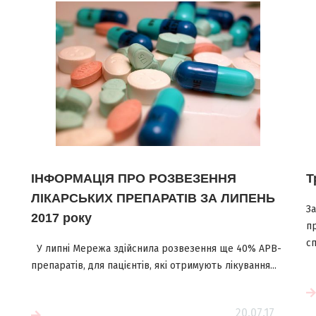
ІНФОРМАЦІЯ ПРО РОЗВЕЗЕННЯ
Т
ЛІКАРСЬКИХ ПРЕПАРАТІВ ЗА ЛИПЕНЬ
З
2017 року
п
сп
У липні Мережа здійснила розвезення ще 40% АРВ-
препаратів, для пацієнтів, які отримують лікування...
Читати більше
20.07.17
е