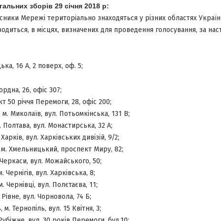
альних зборів 29 січня 2018 р:
часники Мережі територіально знаходяться у різних областях Україн
одиться, в місцях, визначених для проведення голосування, за на
ька, 16 А, 2 поверх, оф. 5;
ордна, 26, офіс 307;
т 50 річчя Перемоги, 28, офіс 200;
м. Миколаїв, вул. Потьомкінська, 131 В;
 Полтава, вул. Монастирська, 32 А;
Харків, вул. Харківських дивізій, 9/2;
м. Хмельницький, проспект Миру, 82;
 Черкаси, вул. Можайського, 50;
. Чернігів, вул. Харківська, 8;
. Чернівці, вул. Полєтаєва, 11;
 Рівне, вул. Чорновола, 74 Б;
м. Тернопіль, вул. 15 Квітня, 3;
Рубіжне, вул. 30 років Перемоги, буд.10;