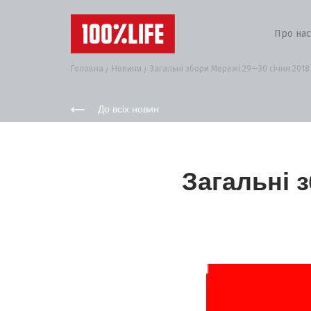
Про нас
Головна
Новини
Загальні збори Мережі 29—30 січня 2018
До всіх новин
Загальні 