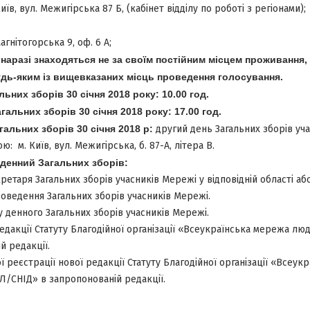
иїв, вул. Межигірська 87 Б, (кабінет відділу по роботі з регіонами);
агнітогорська 9, оф. 6 А;
 наразі знаходяться не за своїм постійним місцем проживання
дь-яким із вищевказаних місць проведення голосування.
ьних зборів 30 січня 2018 року:
10.00 год.
гальних зборів 30 січня 2018 року
: 17.00 год.
альних зборів 30 січня 2018 р:
другий день Загальних зборів уч
: м. Київ, вул. Межигірська, б. 87-А, літера В.
денний Загальних зборів:
етаря Загальних зборів учасників Мережі у відповідній області або
роведення Загальних зборів учасників Мережі.
денного Загальних зборів учасників Мережі.
дакції Статуту Благодійної організації «Всеукраїнська мережа люд
й редакції.
реєстрації нової редакції Статуту Благодійної організації «Всеук
ІЛ/СНІД» в запропонованій редакції.