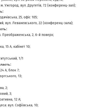
м. Ужгород, вул. Другетів, 72 (конференц-зал);
ь:
дичівська, 25, офіс 105;
й, вул. Леваневського, 22 (конференц-зала);
асть:
. Преображенська, 2, 6-й поверх;
ка, 15 А, кабінет 10;
титутський, 1/1
ласть:
24 А, блок 7;
оргського, 13;
а, 2;
овий, 3;
ративна, 12 А;
еса: вул. Софіївська, 10;