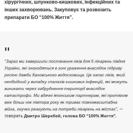
хірургічних, шлунково-кишкових, інфекційних та
інших захворювань. Закуповує та розвозить
препарати БО “100% Життя”.
“Зараз ми завершили постачання ліків для 5 лікарень півдня
України, які знаходяться в зоні ураження внаслідок підриву
росією дамби Каховського водосховища. Це запас ліків, який
необхідний у випадку спалахів кишкових інфекцій, які можуть
виникати через забруднення території внаслідок
катастрофи. Ми вдячні японським партнерам, які протягом
вже більш ніж півтора року як триває повномасштабна
війна, гнучко реагують на потреби лікарень на містах”,
—
говорить
Дмитро Шеребей, голова БО “100% Життя”
.