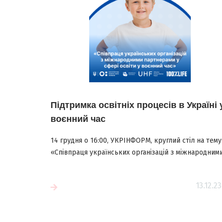
Підтримка освітніх процесів в Україні 
воєнний час
14 грудня о 16:00, УКРІНФОРМ, круглий стіл на тему
«Співпраця українських організацій з міжнародними.
13.12.23
більше
Читати більш