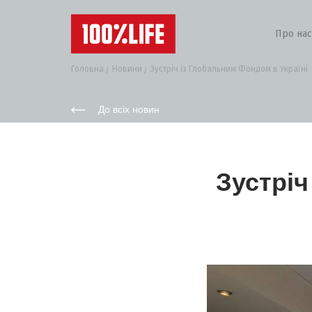
Про нас
Головна
Новини
Зустріч із Глобальним Фондом в Україні
До всіх новин
Зустріч