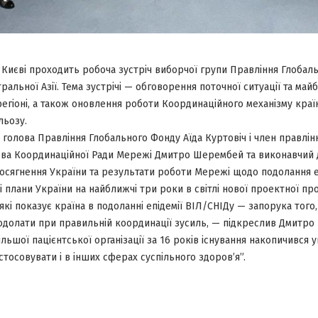
 Києві проходить робоча зустріч виборчої групи Правління Глобал
ральної Азії. Тема зустрічі — обговорення поточної ситуації та май
егіоні, а також оновлення роботи Координаційного механізму краї
льозу.
ь голова Правління Глобального Фонду Аїда Куртовіч і член правлін
лова Координаційної Ради Мережі Дмитро Шерембей та виконавчи
осягнення України та результати роботи Мережі щодо подолання еп
і плани України на найближчі три роки в світлі нової проектної про
 які показує країна в подоланні епідемії ВІЛ/СНІДу — запорука того,
долати при правильній координації зусиль, — підкреслив Дмитро
ьшої пацієнтської організації за 16 років існування накопичився у
стосовувати і в інших сферах суспільного здоров’я”.