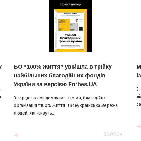
у
БО “100% Життя” увійшла в трійку
М
найбільших благодійних фондів
і
України за версією Forbes.UA
:
7
..
ві
З гордістю повідомляємо, що ми, благодійна
за
організація “100% Життя” (Всеукраїнська мережа
людей, які живуть...
Читати більше
03.09.24
е