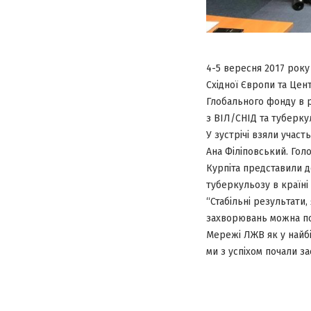
4-5 вересня 2017 року
Східної Європи та Цент
Глобального фонду в р
з ВІЛ/СНІД та туберку
У зустрічі взяли участ
Ана Філіповський. Го
Курпіта представили д
туберкульозу в країні 
“Стабільні результати,
захворювань можна по
Мережі ЛЖВ як у найбіл
ми з успіхом почали за