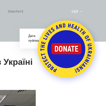
УКР
а
Datacheck
Дата
05.09.17
публікації:
 Україні