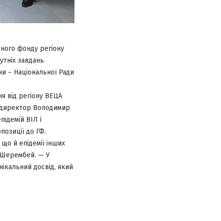
ьного фонду регіону
бутніх завдань
ни – Національної Ради
ня від регіону ВЕЦА
й директор Володимир
ідемій ВІЛ і
позиції до ГФ.
 що й епідемії інших
 Шерембей. — У
нікальний досвід, який