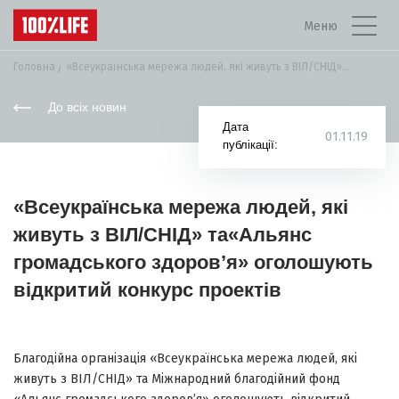
Меню
Головна
«Всеукраїнська мережа людей, які живуть з ВІЛ/СНІД»...
До всіх новин
Дата
01.11.19
публікації:
«Всеукраїнська мережа людей, які
живуть з ВІЛ/СНІД» та«Альянс
громадського здоров’я» оголошують
відкритий конкурс проектів
Благодійна організація «Всеукраїнська мережа людей, які
живуть з ВІЛ/СНІД» та Міжнародний благодійний фонд