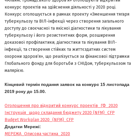
«Альянс громадського здоров’я» оголошують відкритий
конкурс проектів на здійснення діяльності у 2020 році.
Конкурс оголошується в рамках проекту «Зменшення тягаря
туберкульозу та ВІЛ-інфекції через створення загального
доступу до своєчасної та якісної діагностики та лікування
туберкульозу і його резистентних форм, розширення
доказової профілактики, діагностики та лікування ВІЛ-
інфекції, та створення стійких та життєздатних систем
охорони здоров’я», що реалізується за фінансової підтримки
Глобального фонду для боротьби з СНІДом, туберкульозом та
малярією.
Кінцевий термін подання заявок на конкурс 15 листопада
2019 року до 15.00.
Оголошення про відкритий конкурс проектів_ГФ_2020
Інструкція_щодо складання бюджету 2020 (NFM)_CFP
Budget Workplan 2020_(NFM)_CFP
Додатки Мережі:
МЕРЕЖА_Описова частина_2020