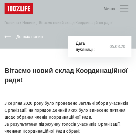
Меню
Головна
Новини
Вітаємо новий склад Координаційної ради!
До всіх новин
Дата
05.08.20
публікації:
Вітаємо новий склад Координаційної
ради!
3 серпня 2020 року було проведено Загальні збори учасників
Організації, на порядок денний яких було винесено питання
щодо обрання членів Координаційної Ради.
За результатами підрахунку голосів учасників Організації,
членами Координаційної Ради обрані: