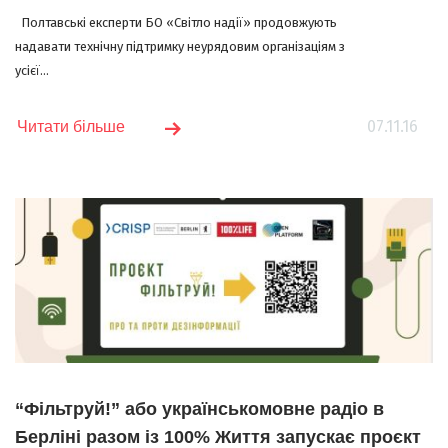
Полтавські експерти БО «Світло надії» продовжують
надавати технічну підтримку неурядовим організаціям з
усієї...
07.11.16
Читати більше
“Фільтруй!” або українськомовне радіо в
Берліні разом із 100% Життя запускає проєкт