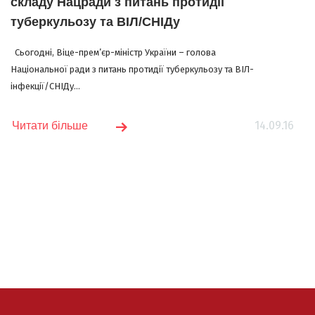
складу Нацради з питань протидії
туберкульозу та ВІЛ/СНІДу
Сьогодні, Віце-прем’єр-міністр України – голова
Національної ради з питань протидії туберкульозу та ВІЛ-
інфекції/СНІДу...
14.09.16
Читати більше