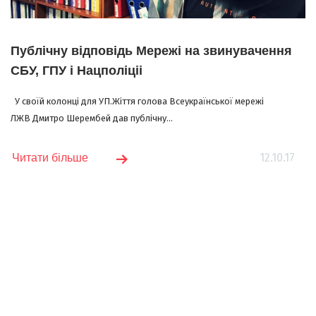
Публічну відповідь Мережі на звинувачення
СБУ, ГПУ і Нацполіціі
У своїй колонці для УП.Жіття голова Всеукраїнської мережі
ЛЖВ Дмитро Шерембей дав публічну...
12.10.17
Читати більше