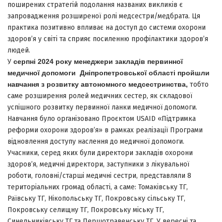
поширених стратегій подолання названих викликів є
запровадження розширеної ролі медсестри/медбрата. Ця
практика позитивно впливає на доступ до системи охорони
здоров’я у світі та сприяє посиленню профілактики здоров’я
людей.
У
серпні 2024 року менеджери закладів первинної
медичної допомоги Дніпропетровської області пройшли
навчання з розвитку автономного медсестринства,
тобто
саме розширення ролей медичних сестер, як складової
успішного розвитку первинної ланки медичної допомоги.
Навчання було організовано Проєктом USAID «Підтримка
реформи охорони здоровʼя» в рамках реалізації Програми
відновлення доступу наслення до медичної допомоги.
Учасники, серед яких були директори закладів охорони
здоров’я, медичні директори, заступники з лікувальної
роботи, головні/старші медичні сестри, представляли 8
територіальних громад області, а саме: Томаківську ТГ,
Раївську ТГ, Нікопольську ТГ, Покровську сільську ТГ,
Покровську селищну ТГ, Покровську міську ТГ,
Синельниківську ТГ та Першотравенську ТГ. У вересні та