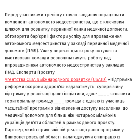
Перед учасниками тренінгу стояло завдання опрацювати
компонент автономного медсестринства, що є ключовим
шляхом для розвитку первинної ланки медичної допомоги,
обговорити бар’єри і фактори успіху для впровадження
автономного медсестринства у закладі первинної медичної
допомоги (ПМД). Уже у вересні цього року потужні та
вмотивовані команди розпочинатимуть роботу над
впровадженням автономного медсестринства у закладах
ПМД. Експерти Проєкту
Агентства США з міжнародного розвитку (USAID)
«Підтримка
реформи охорони здоров’я» надаватимуть супервізійну
підтримку у реалізації даної ініціативи, адже ____зазначити
територіальну громаду____громада є однією із учасниць
масштабної програми з відновлення доступу населення до
медичної допомоги для більш ніж чотирьох мільйонів
українців дев’яти областей в рамках даного проєкту.
Партнер, який сприяє якісній реалізації даної програми у
Дніпропетровській області, налагоджуючи співпрацю із