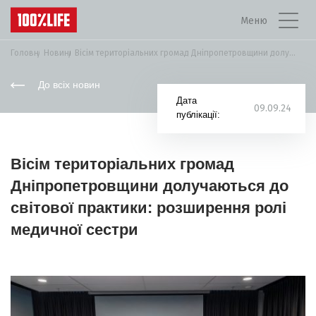
Меню
Головна
Новини
Вісім територіальних громад Дніпропетровщини долучаються до світової...
До всіх новин
Дата
09.09.24
публікації:
Вісім територіальних громад
Дніпропетровщини долучаються до
світової практики: розширення ролі
медичної сестри