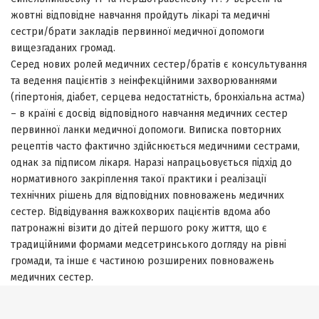
жовтні відповідне навчання пройдуть лікарі та медичні
сестри/брати закладів первинної медичної допомоги
вищезгаданих громад.
Серед нових ролей медичних сестер/братів є консультування
та ведення пацієнтів з неінфекційними захворюваннями
(гіпертонія, діабет, серцева недостатність, бронхіальна астма)
– в країні є досвід відповідного навчання медичних сестер
первинної ланки медичної допомоги. Виписка повторних
рецептів часто фактично здійснюється медичними сестрами,
однак за підписом лікаря. Наразі напрацьовується підхід до
нормативного закріплення такої практики і реалізації
технічних рішень для відповідних повноважень медичних
сестер. Відвідування важкохворих пацієнтів вдома або
патронажні візити до дітей першого року життя, що є
традиційними формами медсетринського догляду на рівні
громади, та інше є частиною розширених повноважень
медичних сестер.