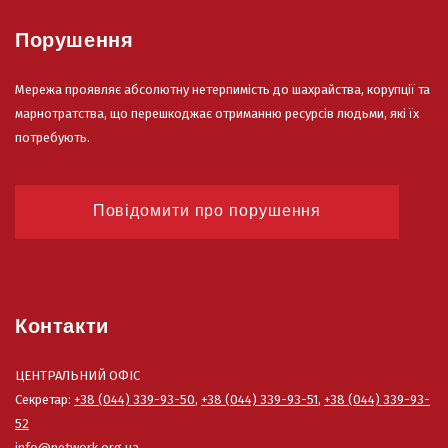
Порушення
Мережа проявляє абсолютну нетерпимість до шахрайства, корупції та
марнотратства, що перешкоджає отриманню ресурсів людьми, які їх
потребують.
Повідомити про порушення
Контакти
ЦЕНТРАЛЬНИЙ ОФІС
Секретар:
+38 (044) 339-93-50
,
+38 (044) 339-93-51
,
+38 (044) 339-93-
52
info@network.org.ua