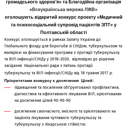
громадського здоров’я»
та
Благодійна організація
«
Всеукраїнська мережа ЛЖВ»
оголошують відкритий конкурс проекту
«
Медичний
та психосоціальний супровід пацієнтів ЗПТ
» у
Полтавській області
Конкурс оголошується
в рамках Запиту України до
Глобального фонду для боротьби зі СНІДом, туберкульозом та
малярією на фінансування програми з протидії туберкульозу
та ВІЛ-інфекції/СНІДу у 2018–2020,
відповідно до рішення
засідання Національної ради з питань протидії
туберкульозу та ВІЛ-інфекції/СНІДу від 18 травня 2017 р.
Пріоритетами конкурсу є досягнення Цілей:
підвищення та посилення обґрунтованої профілактики,
діагностики та ефективного лікування ВІЛ, орієнтованих
на досягнення цілей 90-90-
90
досягнення своєчасного, якісного та орієнтованого на
пацієнта лікування чутливого туберкульозу та
туберкульозу з лікарською стійкістю;