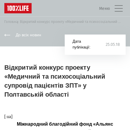
Меню
Головна
Відкритий конкурс проекту «Медичний та психосоціальний супровід...
До всіх новин
Дата
25.05.18
публікації:
Відкритий конкурс проекту
«Медичний та психосоціальний
супровід пацієнтів ЗПТ» у
Полтавській області
[:ua]
Міжнародний благодійний фонд «Альянс