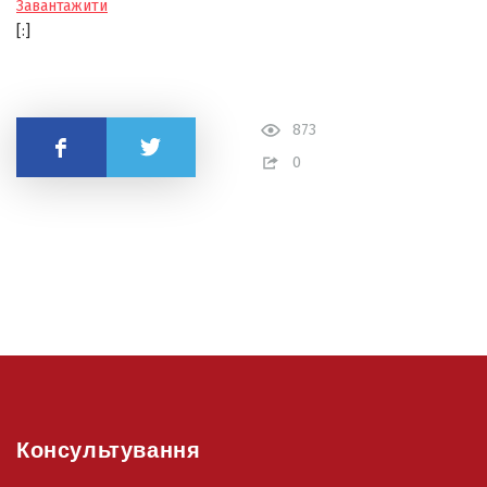
Завантажити
[:]
873
Поділитись
0
Консультування