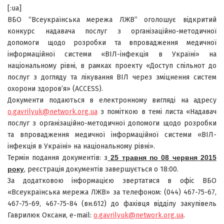
[:ua]
ВБО “Всеукраїнська мережа ЛЖВ” оголошує відкритий
конкурс надавача послуг з організаційно-методичної
допомоги щодо розробки та впровадження медичної
інформаційної системи «ВІЛ-інфекція в Україні» на
національному рівні, в рамках проекту «Доступ спільнот до
послуг з догляду та лікування ВІЛ через зміцнення систем
охорони здоров’я» (ACCESS).
Документи подаються в електронному вигляді на адресу
o.gavrilyuk@network.org.ua
з поміткою в темі листа «Надавач
послуг з організаційно-методичної допомоги щодо розробки
та впровадження медичної інформаційної системи «ВІЛ-
інфекція в Україні» на національному рівні».
Термін подання документів: з
25 травня по 08 червня 2015
року
, реєстрація документів завершується о 18:00.
За додатковою інформацією звертатися в офіс ВБО
«Всеукраїнська мережа ЛЖВ» за телефоном: (044) 467-75-67,
467-75-69, 467-75-84 (вн.612) до фахівця відділу закупівель
Гаврилюк Оксани, е-mail:
o.gavrilyuk@network.org.ua
.