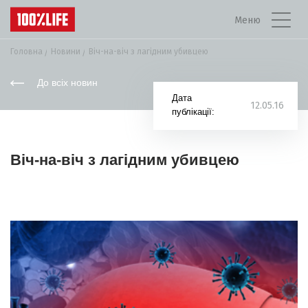
Меню
Головна
Новини
Віч-на-віч з лагідним убивцею
До всіх новин
Дата
12.05.16
публікації:
Віч-на-віч з лагідним убивцею