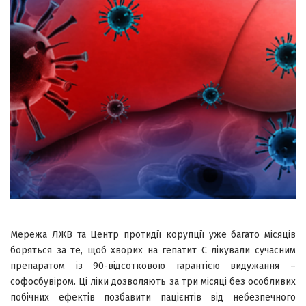
Мережа ЛЖВ та Центр протидії корупції уже багато місяців
боряться за те, щоб хворих на гепатит С лікували сучасним
препаратом із 90-відсотковою гарантією видужання –
софосбувіром. Ці ліки дозволяють за три місяці без особливих
побічних ефектів позбавити пацієнтів від небезпечного