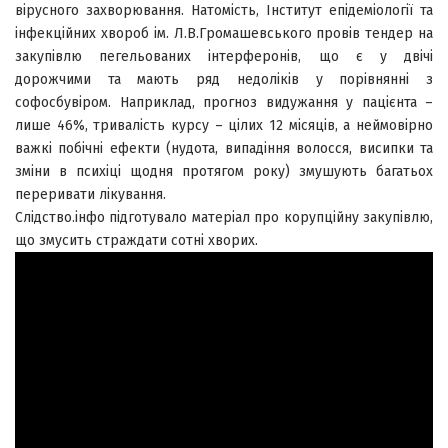
вірусного захворювання. Натомість, Інститут епідеміології та
інфекційних хвороб ім. Л.В.Громашевського провів тендер на
закупівлю пегельованих інтерферонів, що є у двічі
дорожчими та мають ряд недоліків у порівнянні з
софосбувіром. Наприклад, прогноз видужання у пацієнта –
лише 46%, тривалість курсу – цілих 12 місяців, а неймовірно
важкі побічні ефекти (нудота, випадіння волосся, висипки та
зміни в психіці щодня протягом року) змушують багатьох
переривати лікування.
Слідство.інфо підготувало матеріал про корупційну закупівлю,
що змусить страждати сотні хворих.