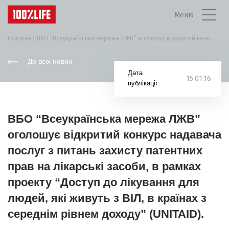
Меню
Головна
ВБО “Всеукраїнська мережа ЛЖВ” оголошує відкритий конкурс...
До всіх новин
Дата
15.01.16
публікації:
ВБО “Всеукраїнська мережа ЛЖВ”
оголошує відкритий конкурс надавача
послуг з питань захисту патентних
прав на лікарські засоби, в рамках
проекту “Доступ до лікування для
людей, які живуть з ВІЛ, в країнах з
середнім рівнем доходу” (UNITAID).