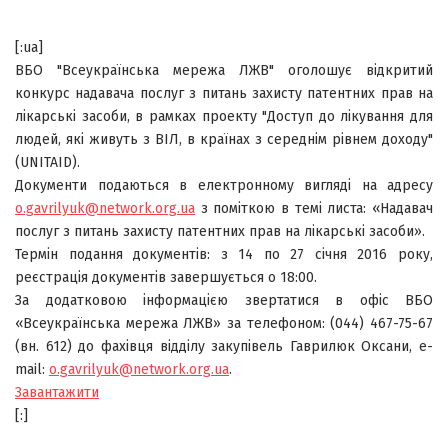
[:ua]
ВБО "Всеукраїнська мережа ЛЖВ" оголошує відкритий
конкурс надавача послуг з питань захисту патентних прав на
лікарські засоби, в рамках проекту "Доступ до лікування для
людей, які живуть з ВІЛ, в країнах з середнім рівнем доходу"
(UNITAID).
Документи подаються в електронному вигляді на адресу
o.gavrilyuk@network.org.ua
з поміткою в темі листа: «Надавач
послуг з питань захисту патентних прав на лікарські засоби».
Термін подання документів: з 14 по 27 січня 2016 року,
реєстрація документів завершується о 18:00.
За додатковою інформацією звертатися в офіс ВБО
«Всеукраїнська мережа ЛЖВ» за телефоном: (044) 467-75-67
(вн. 612) до фахівця відділу закупівель Гаврилюк Оксани, е-
mail:
o.gavrilyuk@network.org.ua
.
Завантажити
[:]