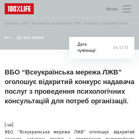
Меню
Головна
ВБО “Всеукраїнська мережа ЛЖВ” оголошує відкритий конкурс...
До всіх новин
Дата
04.12.15
публікації:
ВБО “Всеукраїнська мережа ЛЖВ”
оголошує відкритий конкурс надавача
послуг з проведення психологічних
консультацій для потреб організації.
[:ua]
ВБО “Всеукраїнська мережа ЛЖВ” оголошує відкритий