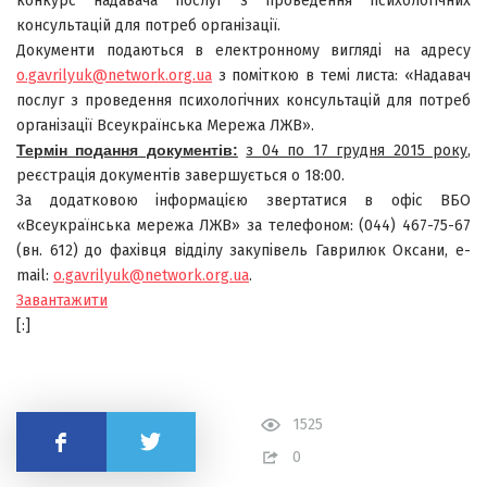
конкурс надавача послуг з проведення психологічних
консультацій для потреб організації.
Документи подаються в електронному вигляді на адресу
o.gavrilyuk@network.org.ua
з поміткою в темі листа: «Надавач
послуг з проведення психологічних консультацій для потреб
організації Всеукраїнська Мережа ЛЖВ».
Термін подання документів:
з 04 по 17 грудня 2015 року
,
реєстрація документів завершується о 18:00.
За додатковою інформацією звертатися в офіс ВБО
«Всеукраїнська мережа ЛЖВ» за телефоном: (044) 467-75-67
(вн. 612) до фахівця відділу закупівель Гаврилюк Оксани, е-
mail:
o.gavrilyuk@network.org.ua
.
Завантажити
[:]
1525
Поділитись
0