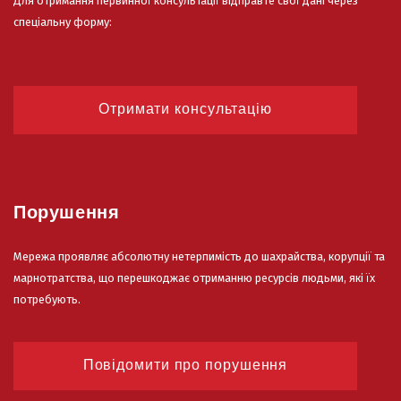
Для отримання первинної консультації відправте свої дані через
спеціальну форму:
Отримати консультацію
Порушення
Мережа проявляє абсолютну нетерпимість до шахрайства, корупції та
марнотратства, що перешкоджає отриманню ресурсів людьми, які їх
потребують.
Повідомити про порушення