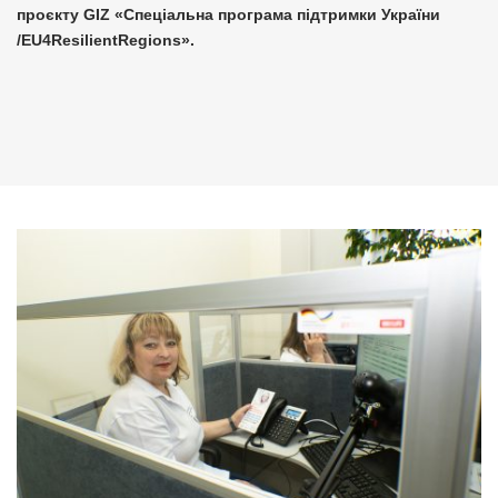
проєкту GIZ «Спеціальна програма підтримки України
/EU4ResilientRegions».