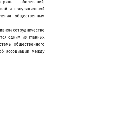
оринга заболеваний,
овой и популяционной
вления общественным
тивном сотрудничестве
тся одним из главных
стемы общественного
 об ассоциации между