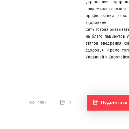
укрепления здоровь
эпидемиологического
профилактики забол
здоровьем.
Сеть готова оказыват
на благо пациентов 
этапов внедрения к
здоровья. Кроме тог
Украиной и Европейс
Поділитись
1987
0