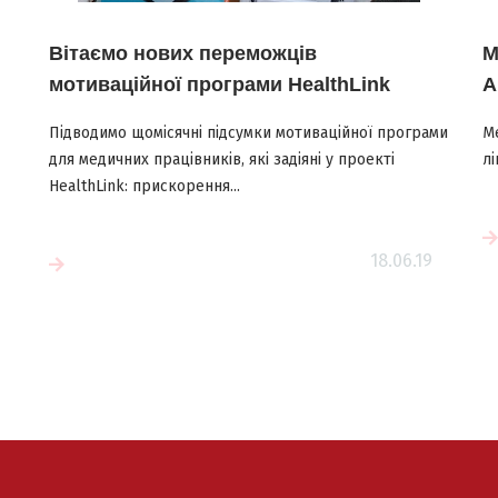
Вітаємо нових переможців
М
мотиваційної програми HealthLink
А
Підводимо щомісячні підсумки мотиваційної програми
М
для медичних працівників, які задіяні у проекті
лі
HealthLink: прискорення...
Читати більше
18.06.19
е