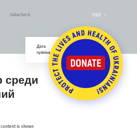
УКР
а
Datacheck
Дата
02.06.16
публікації:
р среди
ний
e content is shown