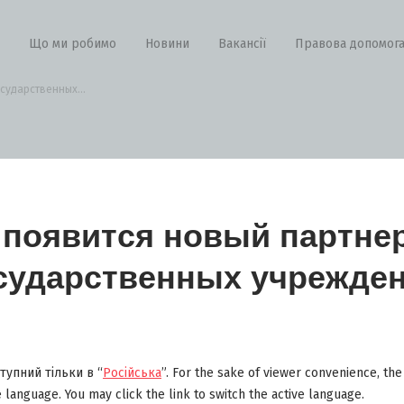
Що ми робимо
Новини
Вакансії
Правова допомог
сударственных...
 появится новый партне
сударственных учрежде
тупний тільки в “
Російська
”. For the sake of viewer convenience, th
e language. You may click the link to switch the active language.