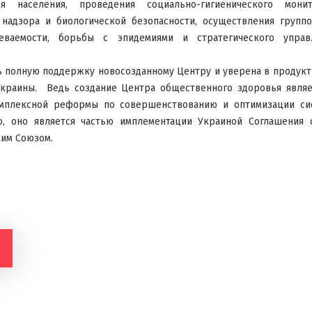
я населения, проведения социально-гигиенического монит
 надзора и биологической безопасности, осуществления групп
еваемости, борьбы с эпидемиями и стратегического упра
ь полную поддержку новосозданному Центру и уверена в продук
Украины. Ведь создание Центра общественного здоровья являе
омплексной реформы по совершенствованию и оптимизации си
о, оно является частью имплементации Украиной Соглашения
ким Союзом.