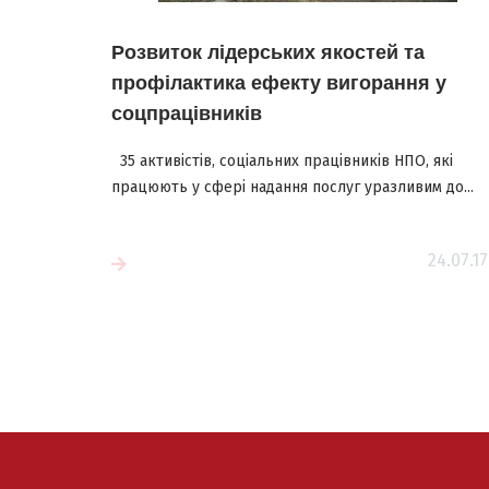
Розвиток лідерських якостей та
профілактика ефекту вигорання у
соцпрацівників
35 активістів, соціальних працівників НПО, які
працюють у сфері надання послуг уразливим до...
Читати більш
24.07.17
більше