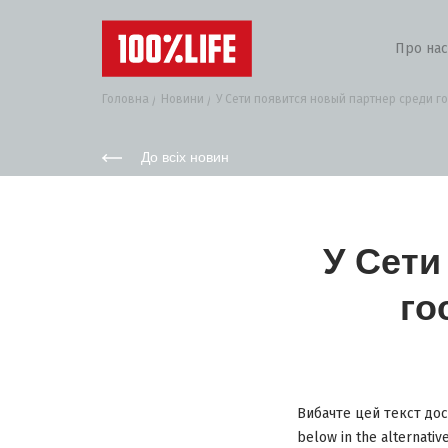
Про нас
Головна
Новини
У Сети появится новый партнер среди го
До всіх новин
У Сети
го
Вибачте цей текст дос
below in the alternativ