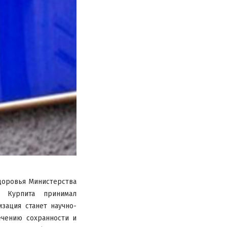
доровья Министерства
 Курпита принимал
зация станет научно-
ечению сохранности и