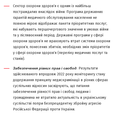
Сектор охорони здоров’я є одним із найбільш
постраждалих внаслідок війни. Програма державних
гарантій медичного обслуговування населення не
повною мірою відображає пакети пріоритетних послуг,
які набувають першочергового значення в умовах війни
та у післявоєнний період. Державні програми у сфері
охорони здоров’я не враховують втрат системи охорони
здоров’я, понесених збитків, необхідних змін пріоритетів
у сфері охорони здоров’я (переліку медичних послуг та
станів).
Забезпечення рівних прав і свобод
.
Результати
здійснюваного впродовж 2022 року моніторингу стану
додержання принципу недискримінації в різних сферах
суспільних відносин засвідчують, що питання
забезпечення рівності прав і свобод людини і
громадянина не втратило актуальність в українському
суспільстві попри безпрецедентну збройну агресію
Російської Федерації проти України.