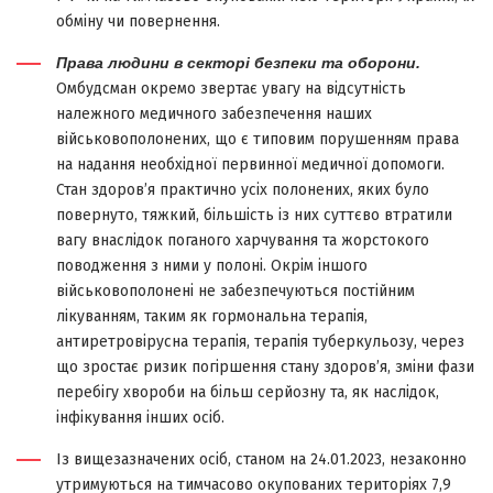
обміну чи повернення.
Права людини в секторі безпеки та оборони.
Омбудсман окремо звертає увагу на відсутність
належного медичного забезпечення наших
військовополонених, що є типовим порушенням права
на надання необхідної первинної медичної допомоги.
Стан здоров’я практично усіх полонених, яких було
повернуто, тяжкий, більшість із них суттєво втратили
вагу внаслідок поганого харчування та жорстокого
поводження з ними у полоні. Окрім іншого
військовополонені не забезпечуються постійним
лікуванням, таким як гормональна терапія,
антиретровірусна терапія, терапія туберкульозу, через
що зростає ризик погіршення стану здоров’я, зміни фази
перебігу хвороби на більш серйозну та, як наслідок,
інфікування інших осіб.
Із вищезазначених осіб, станом на 24.01.2023, незаконно
утримуються на тимчасово окупованих територіях 7,9