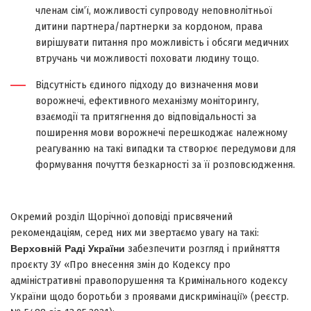
членам сім’ї, можливості супроводу неповнолітньої
дитини партнера/партнерки за кордоном, права
вирішувати питання про можливість і обсяги медичних
втручань чи можливості поховати людину тощо.
Відсутність єдиного підходу до визначення мови
ворожнечі, ефективного механізму моніторингу,
взаємодії та притягнення до відповідальності за
поширення мови ворожнечі перешкоджає належному
реагуванню на такі випадки та створює передумови для
формування почуття безкарності за її розповсюдження.
Окремий розділ Щорічної доповіді присвячений
рекомендаціям, серед них ми звертаємо увагу на такі:
Верховній Раді України
забезпечити розгляд і прийняття
проєкту ЗУ «Про внесення змін до Кодексу про
адміністративні правопорушення та Кримінального кодексу
України щодо боротьби з проявами дискримінації̈» (реєстр.