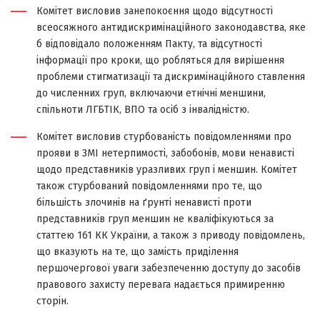
Комітет висловив занепокоєння щодо відсутності
всеосяжного антидискримінаційного законодавства, яке
б відповідало положенням Пакту, та відсутності
інформації про кроки, що робляться для вирішення
проблеми стигматизації та дискримінаційного ставлення
до численних груп, включаючи етнічні меншини,
спільноти ЛГБТІК, ВПО та осіб з інвалідністю.
Комітет висловив стурбованість повідомленнями про
прояви в ЗМІ нетерпимості, забобонів, мови ненависті
щодо представників уразливих груп і меншин. Комітет
також стурбований повідомленнями про те, що
більшість злочинів на ґрунті ненависті проти
представників груп меншин не кваліфікуються за
статтею 161 КК України, а також з приводу повідомлень,
що вказують на те, що замість приділення
першочергової уваги забезпеченню доступу до засобів
правового захисту перевага надається примиренню
сторін.