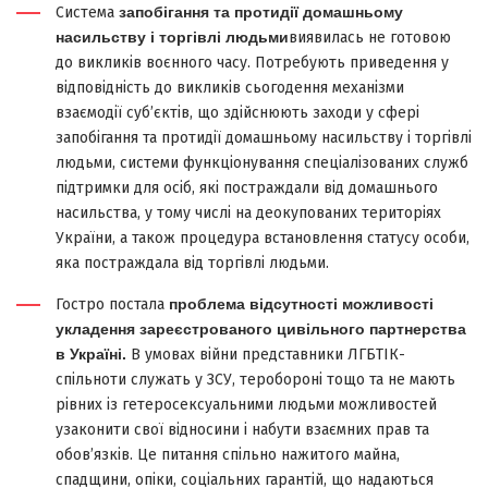
Система
запобігання та протидії домашньому
насильству і торгівлі людьми
виявилась не готовою
до викликів воєнного часу. Потребують приведення у
відповідність до викликів сьогодення механізми
взаємодії суб’єктів, що здійснюють заходи у сфері
запобігання та протидії домашньому насильству і торгівлі
людьми, системи функціонування спеціалізованих служб
підтримки для осіб, які постраждали від домашнього
насильства, у тому числі на деокупованих територіях
України, а також процедура встановлення статусу особи,
яка постраждала від торгівлі людьми.
Гостро постала
проблема відсутності можливості
укладення зареєстрованого цивільного партнерства
в Україні
.
В умовах війни представники ЛГБТІК-
спільноти служать у ЗСУ, теробороні тощо та не мають
рівних із гетеросексуальними людьми можливостей
узаконити свої відносини і набути взаємних прав та
обов’язків. Це питання спільно нажитого майна,
спадщини, опіки, соціальних гарантій, що надаються