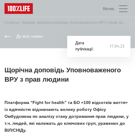
Меню
Головна
Новини
Щорічна доповідь Уповноваженого ВРУ з прав людини
До всіх новин
Дата
17.04.23
публікації:
Щорічна доповідь Уповноваженого
ВРУ з прав людини
Платформа “Fight for health” та БО «100 відсотків життя»
із вдячністю відзначають велику роботу Офісу
Омбудсмена по аналізу стану дотримання прав людини, у
т.ч. людей, які належать до ключових груп, уражених до
ВІЛ/СНІДу.