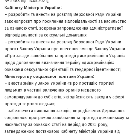
№ 5488 від 13.05.2021);
Кабінету Міністрів України:
– розробити та внести на розгляд Верховної Ради України
законопроєкт про посилення відповідальності за насильство
за ознакою статі, зокрема запровадження адміністративної
відповідальності за сексуальні домагання;
– розробити та внести на розгляд Верховної Ради України
проєкт Закону України про внесення змін до Закону України
«Про засади запобігання та протидії дискримінації в Україні»
щодо доповнення визначення терміну «дискримінація»
ознаками сексуальної орієнтації та гендерної ідентичності;
Міністерству соціальної політики України:
– внести зміни у Закон України «Про протидію торгівлі
людьми» в частині включення органів місцевого
самоврядування до суб’єктів, які здійснюють заходи у сфері
протидії торгівлі людьми;
– забезпечити виконання заходів, передбачених Державною
соціальною програмою запобігання та протидії домашньому та
насильству за ознакою статі на період до 2025 року,
затвердженою постановою Кабінету Міністрів України від