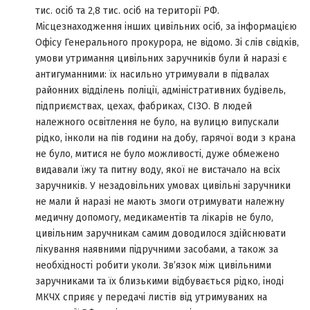
тис. осіб та 2,8 тис. осіб на території РФ.
Місцезнаходження інших цивільних осіб, за інформацією
Офісу Генерального прокурора, не відомо. Зі слів свідків,
умови утримання цивільних заручників були й наразі є
антигуманними: їх насильно утримували в підвалах
районних відділень поліції, адміністративних будівель,
підприємствах, цехах, фабриках, СІЗО. В людей
належного освітлення не було, на вулицю випускали
рідко, інколи на пів години на добу, гарячої води з крана
не було, митися не було можливості, дуже обмежено
видавали їжу та питну воду, якої не вистачало на всіх
заручників. У незадовільних умовах цивільні заручники
не мали й наразі не мають змоги отримувати належну
медичну допомогу, медикаментів та лікарів не було,
цивільним заручникам самим доводилося здійснювати
лікування наявними підручними засобами, а також за
необхідності робити уколи. Зв’язок між цивільними
заручниками та їх близькими відбувається рідко, іноді
МКЧХ сприяє у передачі листів від утримуваних на