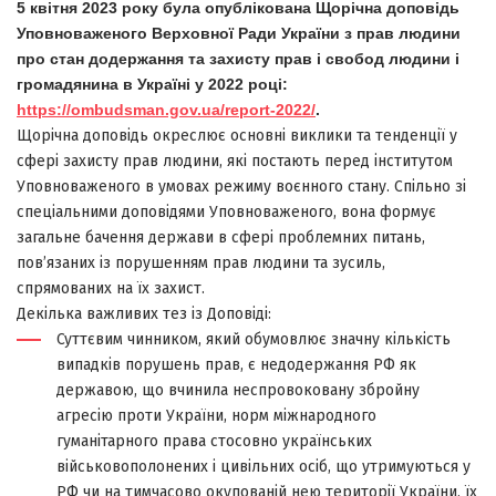
5 квітня 2023 року була опублікована Щорічна доповідь
Уповноваженого Верховної Ради України з прав людини
про стан додержання та захисту прав і свобод людини і
громадянина в Україні у 2022 році:
https://ombudsman.gov.ua/report-2022/
.
Щорічна доповідь окреслює основні виклики та тенденції у
сфері захисту прав людини, які постають перед інститутом
Уповноваженого в умовах режиму воєнного стану. Спільно зі
спеціальними доповідями Уповноваженого, вона формує
загальне бачення держави в сфері проблемних питань,
пов’язаних із порушенням прав людини та зусиль,
спрямованих на їх захист.
Декілька важливих тез із Доповіді:
Суттєвим чинником, який обумовлює значну кількість
випадків порушень прав, є недодержання РФ як
державою, що вчинила неспровоковану збройну
агресію проти України, норм міжнародного
гуманітарного права стосовно українських
військовополонених і цивільних осіб, що утримуються у
РФ чи на тимчасово окупованій нею території України, їх