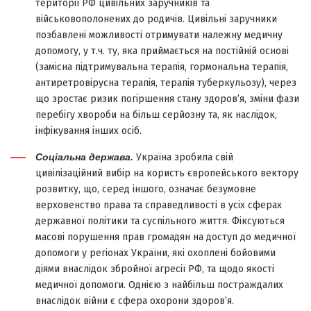
території РФ цивільних заручників та
військовополонених до родичів. Цивільні заручники
позбавлені можливості отримувати належну медичну
допомогу, у т.ч. ту, яка приймається на постійній основі
(замісна підтримувальна терапія, гормональна терапія,
антиретровірусна терапія, терапія туберкульозу), через
що зростає ризик погіршення стану здоров’я, зміни фази
перебігу хвороби на більш серйозну та, як наслідок,
інфікування інших осіб.
Соціальна держава.
Україна зробила свій
цивілізаційний вибір на користь європейського вектору
розвитку, що, серед іншого, означає безумовне
верховенство права та справедливості в усіх сферах
державної політики та суспільного життя. Фіксуються
масові порушення прав громадян на доступ до медичної
допомоги у регіонах України, які охоплені бойовими
діями внаслідок збройної агресії РФ, та щодо якості
медичної допомоги. Однією з найбільш постраждалих
внаслідок війни є сфера охорони здоров’я.