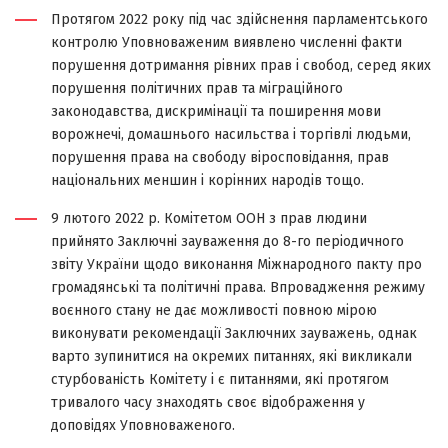
Протягом 2022 року під час здійснення парламентського
контролю Уповноваженим виявлено численні факти
порушення дотримання рівних прав і свобод, серед яких
порушення політичних прав та міграційного
законодавства, дискримінації та поширення мови
ворожнечі, домашнього насильства і торгівлі людьми,
порушення права на свободу віросповідання, прав
національних меншин і корінних народів тощо.
9 лютого 2022 р. Комітетом ООН з прав людини
прийнято Заключні зауваження до 8-го періодичного
звіту України щодо виконання Міжнародного пакту про
громадянські та політичні права. Впровадження режиму
воєнного стану не дає можливості повною мірою
виконувати рекомендації Заключних зауважень, однак
варто зупинитися на окремих питаннях, які викликали
стурбованість Комітету і є питаннями, які протягом
тривалого часу знаходять своє відображення у
доповідях Уповноваженого.