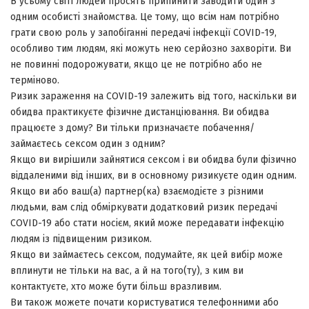
В усьому світі людей просять припинити заводити один з
одним особисті знайомства. Це тому, що всім нам потрібно
грати свою роль у запобіганні передачі інфекції COVID-19,
особливо тим людям, які можуть нею серйозно захворіти. Ви
не повинні подорожувати, якщо це не потрібно або не
терміново.
Ризик зараження на COVID-19 залежить від того, наскільки ви
обидва практикуєте фізичне дистанціювання. Ви обидва
працюєте з дому? Ви тільки призначаєте побачення/
займаєтесь сексом один з одним?
Якщо ви вирішили зайнятися сексом і ви обидва були фізично
віддаленими від інших, ви в основному ризикуєте один одним.
Якщо ви або ваш(а) партнер(ка) взаємодієте з різними
людьми, вам слід обміркувати додатковий ризик передачі
COVID-19 або стати носієм, який може передавати інфекцію
людям із підвищеним ризиком.
Якщо ви займаєтесь сексом, подумайте, як цей вибір може
вплинути не тільки на вас, а й на того(ту), з ким ви
контактуєте, хто може бути більш вразливим.
Ви також можете почати користуватися телефонними або