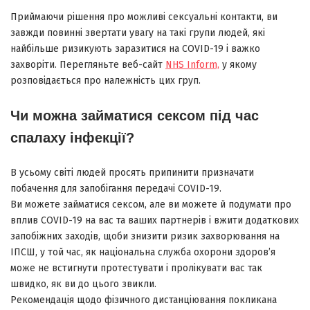
Приймаючи рішення про можливі сексуальні контакти, ви
завжди повинні звертати увагу на такі групи людей, які
найбільше ризикують заразитися на COVID-19 і важко
захворіти. Перегляньте веб-сайт
NHS Inform,
у якому
розповідається про належність цих груп.
Чи можна займатися сексом під час
спалаху інфекції?
В усьому світі людей просять припинити призначати
побачення для запобігання передачі COVID-19.
Ви можете займатися сексом, але ви можете й подумати про
вплив COVID-19 на вас та ваших партнерів і вжити додаткових
запобіжних заходів, щоби знизити ризик захворювання на
ІПСШ, у той час, як національна служба охорони здоров’я
може не встигнути протестувати і пролікувати вас так
швидко, як ви до цього звикли.
Рекомендація щодо фізичного дистанціювання покликана