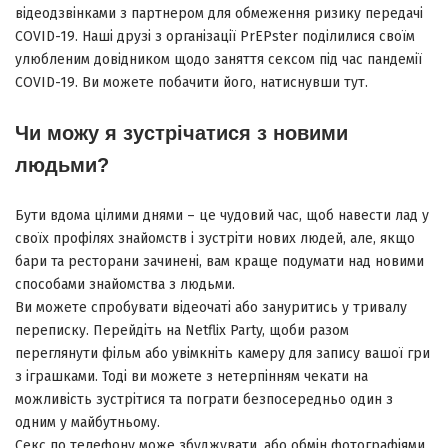
відеодзвінками з партнером для обмеження ризику передачі
COVID-19. Наші друзі з організації PrEPster поділилися своїм
улюбленим довідником щодо заняття сексом під час пандемії
COVID-19. Ви можете побачити його, натиснувши тут.
Чи можу я зустрічатися з новими
людьми?
Бути вдома цілими днями – це чудовий час, щоб навести лад у
своїх профілях знайомств і зустріти нових людей, але, якщо
бари та ресторани зачинені, вам краще подумати над новими
способами знайомства з людьми.
Ви можете спробувати відеочаті або зануритись у тривалу
переписку. Перейдіть на Netflix Party, щоби разом
переглянути фільм або увімкніть камеру для запису вашої гри
з іграшками. Тоді ви можете з нетерпінням чекати на
можливість зустрітися та пограти безпосередньо один з
одним у майбутньому.
Секс по телефону може збуджувати, або обмін фотографіями