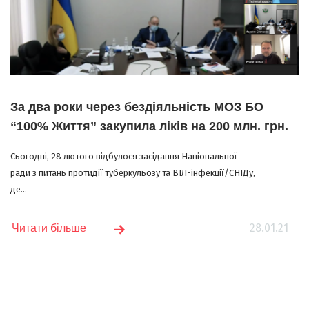
За два роки через бездіяльність МОЗ БО
“100% Життя” закупила ліків на 200 млн. грн.
Сьогодні, 28 лютого відбулося засідання Національної
ради з питань протидії туберкульозу та ВІЛ-інфекції/СНІДу,
де...
28.01.21
Читати більше