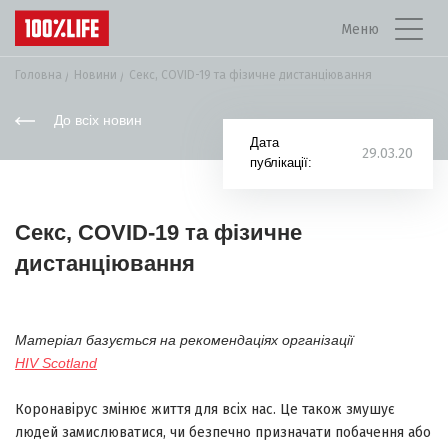
Меню
Головна
Новини
Секс, COVID-19 та фізичне дистанціювання
До всіх новин
Дата
29.03.20
публікації:
Секс, COVID-19 та фізичне
дистанціювання
Матеріал базується на рекомендаціях організації
HIV
Scotland
Коронавірус змінює життя для всіх нас. Це також змушує
людей замислюватися, чи безпечно призначати побачення або