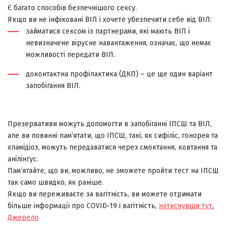
Є багато способів безпечнішого сексу.
Якщо ви не інфіковані ВІЛ і хочете убезпечити себе від ВІЛ:
займатися сексом із партнерами, які мають ВІЛ і
невизначене вірусне навантаження, означає, що немає
можливості передати ВІЛ.
доконтактна профілактика (ДКП) – це ще один варіант
запобігання ВІЛ.
Презервативи можуть допомогти в запобіганні ІПСШ та ВІЛ,
але ви повинні пам’ятати, що ІПСШ, такі, як сифіліс, гонорея та
хламідіоз, можуть передаватися через смоктання, ковтання та
анілінгус.
Пам’ятайте, що ви, можливо, не зможете пройти тест на ІПСШ
так само швидко, як раніше.
Якщо ви переживаєте за вагітність, ви можете отримати
більше інформації про COVID-19 і вагітність,
натиснувши тут
.
Джерело