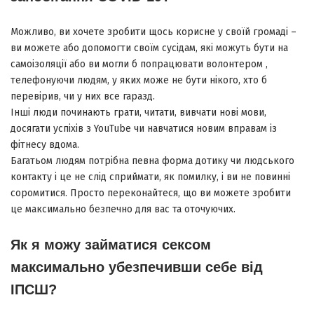
Можливо, ви хочете зробити щось корисне у своїй громаді –
ви можете або допомогти своїм сусідам, які можуть бути на
самоізоляції або ви могли б попрацювати волонтером ,
телефонуючи людям, у яких може не бути нікого, хто б
перевірив, чи у них все гаразд.
Інші люди починають грати, читати, вивчати нові мови,
досягати успіхів з YouTube чи навчатися новим вправам із
фітнесу вдома.
Багатьом людям потрібна певна форма дотику чи людського
контакту і це не слід сприймати, як помилку, і ви не повинні
соромитися. Просто переконайтеся, що ви можете зробити
це максимально безпечно для вас та оточуючих.
Як я можу займатися сексом
максимально убезпечивши себе від
ІПСШ?