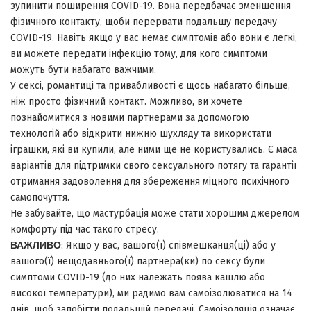
зупинити поширення COVID-19. Вона передбачає зменшення
фізичного контакту, щоби перервати подальшу передачу
COVID-19. Навіть якщо у вас немає симптомів або вони є легкі,
ви можете передати інфекцію тому, для кого симптоми
можуть бути набагато важчими.
У сексі, романтиці та привабливості є щось набагато більше,
ніж просто фізичний контакт. Можливо, ви хочете
познайомитися з новими партнерами за допомогою
технологій або відкрити нижню шухляду та використати
іграшки, які ви купили, але ними ще не користувались. Є маса
варіантів для підтримки свого сексуального потягу та гарантії
отримання задоволення для збереження міцного психічного
самопочуття.
Не забувайте, що мастурбація може стати хорошим джерелом
комфорту під час такого стресу.
ВАЖЛИВО
: Якщо у вас, вашого(ї) співмешканця(ці) або у
вашого(ї) нещодавнього(ї) партнера(ки) по сексу були
симптоми COVID-19 (до них належать поява кашлю або
високої температури), ми радимо вам самоізолюватися на 14
днів, щоб запобігти подальшій передачі. Самоізоляція означає