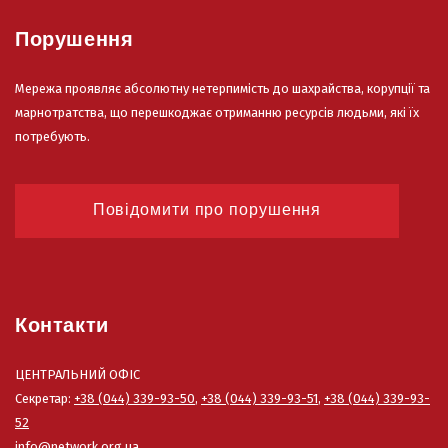
Порушення
Мережа проявляє абсолютну нетерпимість до шахрайства, корупції та
марнотратства, що перешкоджає отриманню ресурсів людьми, які їх
потребують.
Повідомити про порушення
Контакти
ЦЕНТРАЛЬНИЙ ОФІС
Секретар:
+38 (044) 339-93-50
,
+38 (044) 339-93-51
,
+38 (044) 339-93-
52
info@network.org.ua