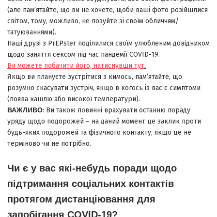
(але пам’ятайте, що ви не хочете, щоби ваші фото розійшлися
світом, тому, можливо, не позуйте зі своїм обличчям/
татуюваннями).
Наші друзі з PrEPster поділилися своїм улюбленим довідником
щодо заняття сексом під час пандемії COVID-19.
Ви можете побачити його, натиснувши тут
.
Якщо ви плануєте зустрітися з кимось, пам’ятайте, що
розумно скасувати зустріч, якщо в когось із вас є симптоми
(поява кашлю або високої температури).
ВАЖЛИВО
: Ви також повинні врахувати останню пораду
уряду щодо подорожей – на даний момент це заклик проти
будь-яких подорожей та фізичного контакту, якщо це не
терміново чи не потрібно.
Чи є у вас які-небудь поради щодо
підтримання соціальних контактів
протягом дистанціювання для
запобігання COVID-19?