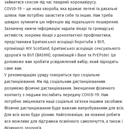
займатися сексом під час пандемії коронавірусу.
COVID-19 – це нова хвороба, яка вражає легені та дихальні
шляхи. Нам потрібно захистити себе та інших. Нам треба
швидко зупинити цю інфекцію від подальшого поширення.
Зазначену нижче інформацію надали лікарі та громадські
активісти, зокрема лікарі з доконтактної профілактики,
представники Британської асоціації боротьби з ВІЛ,
організації HIV Scotland, Британської асоціаціє сексуального
здоров’я та ВІЛ (BASHH), організацій i-Base та PrEPster. Це
допоможе вам зробити усвідомлений вибір, який підходить
саме вам.
У рекомендаціях уряду говориться про соціальне
дистанціювання. Ми під соціальним дистанціюванням
розуміємо фізичне дистанціювання. Зменшення фізичного
контакту з людьми послабить передачу COVID-19. Нам
потрібно зміцнювати наші соціальні зв’язки іншими засобами.
Фізичне дистанціювання буде важким випробуванням для всіх.
Для всіх воно буде різним. Найголовніше, ви повинні робити
все можливе для підтримки психічного самопочуття, а також і
фізичного здоров’я.