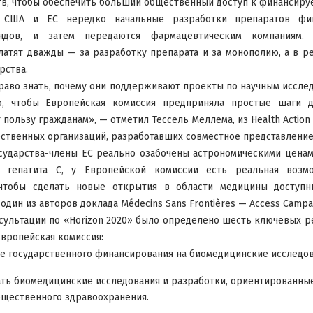
тв, чтобы обеспечить больший общественный доступ к финансиру
 США и ЕС нередко начальные разработки препаратов фин
ондов, и затем передаются фармацевтическим компаниям.
атят дважды — за разработку препарата и за монополию, а в р
рства.
раво знать, почему они поддерживают проекты по научным иссле
о, чтобы Европейская комиссия предприняла простые шаги д
пользу гражданам», — отметил Тессель Меллема, из Health Action I
ственных организаций, разработавших совместное представление
осударства-члены ЕС реально озабочены астрономическими цена
 гепатита С, у Европейской комиссии есть реальная возм
 чтобы сделать новые открытия в области медицины доступн
один из авторов доклада Médecins Sans Frontières — Access Campa
нсультации по «Horizon 2020» было определено шесть ключевых 
вропейская комиссия:
 государственного финансирования на биомедицинские исследов
ть биомедицинские исследования и разработки, ориентированны
бщественного здравоохранения.