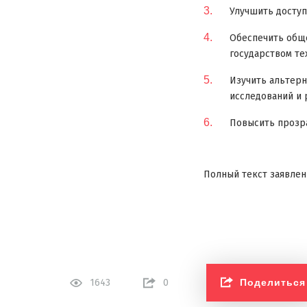
Улучшить досту
Обеспечить обще
государством те
Изучить альтер
исследований и 
Повысить прозра
Полный текст заявле
Поделиться
1643
0