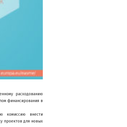
енному расходованию
улом финансирования в
ую комиссию внести
ку проектов для новых