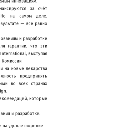
емым инновациям.
ансируются за счёт
 Но на самом деле,
езультате — все равно
дованиям и разработке
ля гарантии, что эти
nternational, выступая
 Комиссии.
ми на новые лекарства
ожность предпринять
ыми во всех странах
ign.
рекомендаций, которые
ания и разработки.
е на удовлетворение