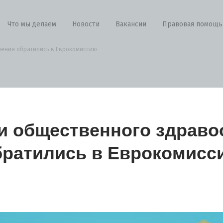
Что мы делаем
Новости
Вакансии
Правовая помощь
ения обратились в Еврокомиссию
и общественного здраво
братились в Еврокомисс