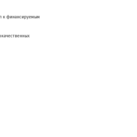
уп к финансируемым
окачественных