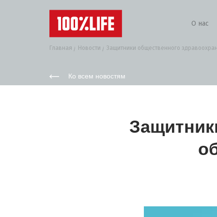
О нас
Главная
Новости
Защитники общественного здравоохран
Ко всем новостям
Защитник
о