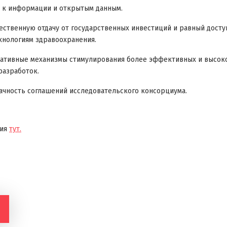
п к информации и открытым данным.
ственную отдачу от государственных инвестиций и равный дост
хнологиям здравоохранения.
нативные механизмы стимулирования более эффективных и высок
разработок.
чность соглашений исследовательского консорциума.
ния
тут.