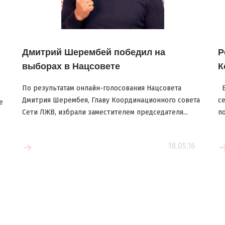
Дмитрий Шерембей победил на
Р
выборах в Нацсовете
К
По результатам онлайн-голосования Нацсовета
Б
Дмитрия Шерембея, Главу Координационного совета
с
е
Сети ЛЖВ, избрали заместителем председателя...
по
18.05.16
е
Читать больше