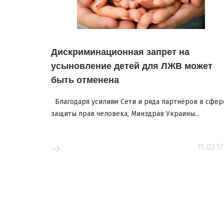
Дискриминационная запрет на
усыновление детей для ЛЖВ может
быть отменена
Благодаря усилиям Cети и ряда партнёров в сфер
защиты прав человека, Минздрав Украины...
Читать больш
15.02.17
 больше