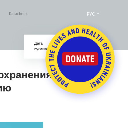
РУС
Datacheck
Дата
03.02.17
публикации:
охранения
ию