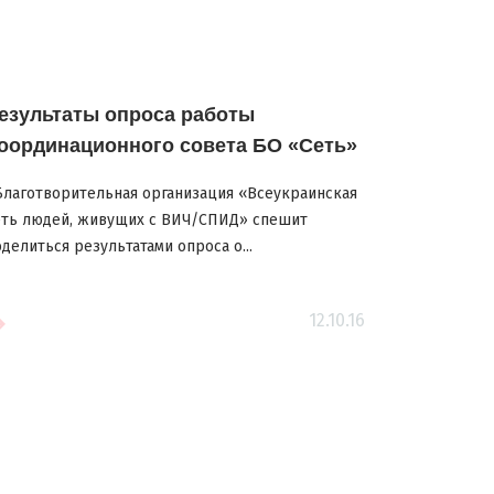
езультаты опроса работы
оординационного совета БО «Сеть»
лаготворительная организация «Всеукраинская
еть людей, живущих с ВИЧ/СПИД» спешит
делиться результатами опроса о...
12.10.16