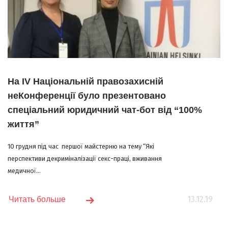
На IV Національній правозахисній
неКонференції було презентовано
спеціальний юридичний чат-бот від “100%
життя”
10 грудня під час першої майстерню на тему “Які
перспективи декриміналізації секс-праці, вживання
медичної...
13.12.19
Читать больше