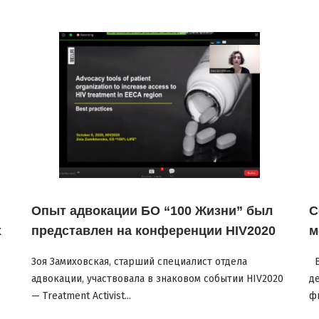
Опыт адвокации БО “100 Жизни” был
С
х
представлен на конференции HIV2020
м
Зоя Замиховская, старший специалист отдела
В
адвокации, участвовала в знаковом событии HIV2020
д
— Treatment Activist...
ф