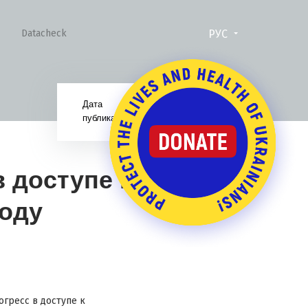
РУС
Datacheck
Дата
15.03.18
публикации:
 доступе к
году
огресс в доступе к