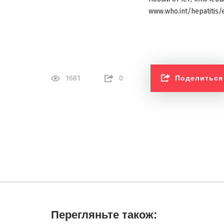
www.who.int/hepatitis
Поделиться
1681
0
Перегляньте також: