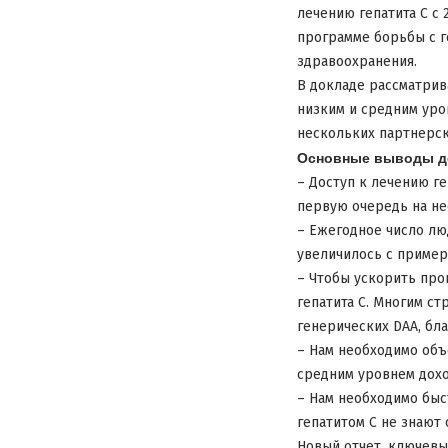
лечению гепатита С с
программе борьбы с г
здравоохранения.
В докладе рассматрива
низким и средним уро
нескольких партнерск
Основные выводы д
– Доступ к лечению ге
первую очередь на не
– Ежегодное число лю
увеличилось с примерн
– Чтобы ускорить про
гепатита С. Многим с
генерических DAA, бл
– Нам необходимо объ
средним уровнем дохо
– Нам необходимо быс
гепатитом С не знают
Новый отчет, ключевы