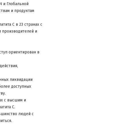
Ч и Глобальной
ствам и продуктам
тита С в 23 странах с
и производителей и
оступ ориентирован в
действия,
енных ликвидации
более доступных
ву.
ах с высшим и
атита С.
ьшинство людей с
иться.