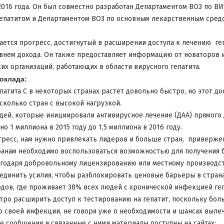
 2016 года. Он был совместно разработан Департаментом ВОЗ по ВИ
епатитом и Департаментом ВОЗ по основным лекарственным сред
ется прогресс, достигнутый в расширении доступа к лечению гепа
внем дохода. Он также предоставляет информацию от новаторов 
их организаций, работающих в области вирусного гепатита.
оклада:
патита С в некоторых странах растет довольно быстро, но этот д
сколько стран с высокой нагрузкой.
дей, которые инициировали антивирусное лечение (ДАА) прямого 
о 1 миллиона в 2015 году до 1,5 миллиона в 2016 году.
гресс, нам нужно привлекать лидеров и больше стран, приверж
транам необходимо воспользоваться возможностью для получения 
агодаря добровольному лицензированию или местному производст
единить усилия, чтобы разблокировать ценовые барьеры в стран
дов, где проживает 38% всех людей с хронической инфекцией геп
тро расширить доступ к тестированию на гепатит, поскольку бол
 о своей инфекции, не говоря уже о необходимости и шансах вылеч
е сообщения и связанные с ними материалы доступны на сайтах: