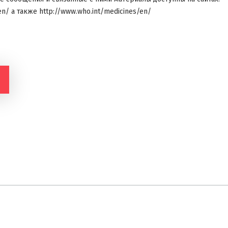
/en/
а также http://www.who.int/medicines/en/