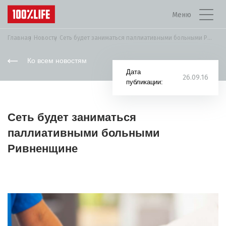
Меню
Главная
Новости
Сеть будет заниматься паллиативными больными Ривненщине
Ко всем новостям
Дата
26.09.16
публикации:
Сеть будет заниматься
паллиативными больными
Ривненщине