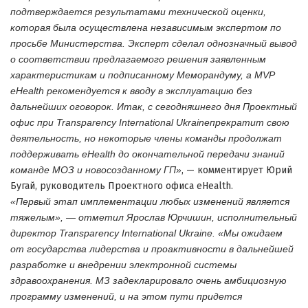
подтверждается результатами технической оценки,
которая была осуществлена ​​независимым экспертом по
просьбе Министерства.
Эксперт сделал однозначный вывод
о соответствии предлагаемого решения заявленным
характеристикам и подписанному Меморандуму, а MVP
eHealth рекомендуется к вводу в эксплуатацию без
дальнейших оговорок.
Итак, с сегодняшнего дня Проектный
офис при
Transparency International Ukraine
прекратит свою
деятельность, но некоторые члены команды продолжат
поддерживать eHealth до окончательной передачи знаний
команде МОЗ и новосозданному ГП»
, — комментирует Юрий
Бугай, руководитель Проектного офиса eHealth.
«Первый этап имплементации любых изменений является
тяжелым», — отметил Ярослав Юрчишин, исполнительный
директор Transparency International Ukraine.
«Мы ожидаем
от государства лидерства и проактивности в дальнейшей
разработке и внедрении электронной системы
здравоохранения.
МЗ задекларировало очень амбициозную
программу изменений, и на этом пути придется