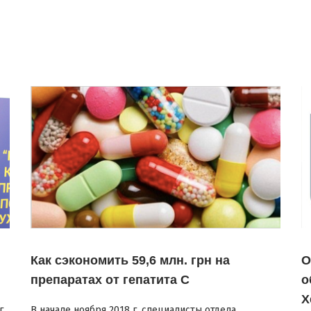
Как сэкономить 59,6 млн. грн на
О
препаратах от гепатита С
о
Х
г
В начале ноября 2018 г. специалисты отдела