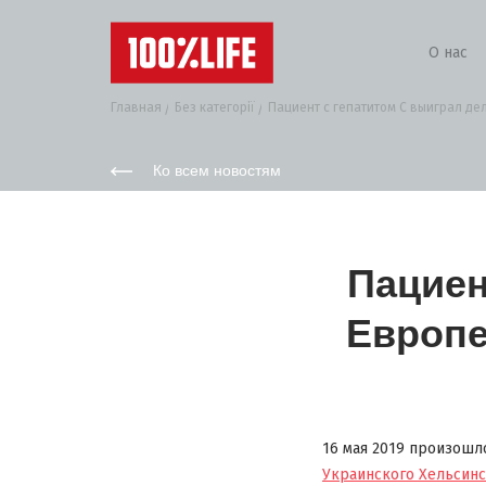
О нас
Главная
Без категорії
Пациент с гепатитом С выиграл дело
Ко всем новостям
Пациен
Европе
16 мая 2019 произошл
Украинского Хельсинс