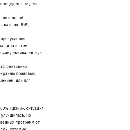
 прецедентное дело
равительной
я на фоне ВИЧ,
ющие условия
защиты в этом
 сумму эквивалентную
т эффективных
Украины правовых
ением, или для
100% Жизни», ситуация
 улучшилась. Но
твенных программ от
юдей, которые