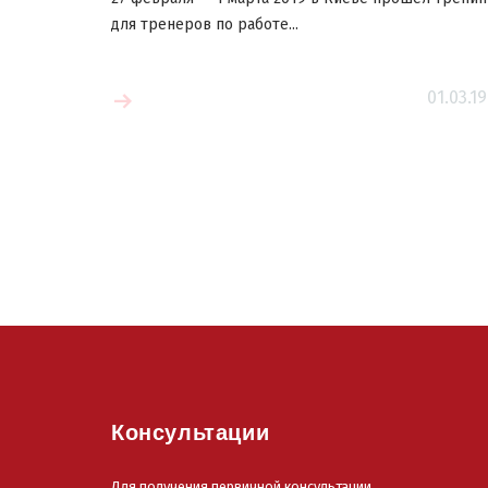
для тренеров по работе...
01.03.19
 больше
Читать больш
Консультации
Для получения первичной консультации