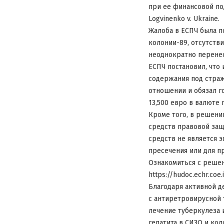
при ее финансовой по
Logvinenko v. Ukraine.
Жалоба в ЕСПЧ была п
колонии-89, отсутств
неоднократно перенес
ЕСПЧ постановил, что
содержания под страж
отношении и обязал г
13,500 евро в валюте 
Кроме того, в решени
средств правовой за
средств не является
пресечения или для п
Ознакомиться с реше
https://hudoc.echr.co
Благодаря активной д
с антиретровирусной 
лечение туберкулеза 
гепатита в СИЗО и кол