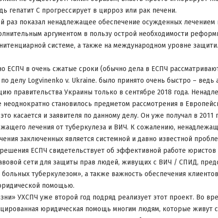
дь гепатит С прогрессирует в цирроз или рак печени.
ой раз показал ненадлежащее обеспечение осужденных лечением в
полнительным аргументом в пользу острой необходимости реформ
нитенциарной системе, а также на международном уровне защити
о ЕСПЧ в очень сжатые сроки (обычно дела в ЕСПЧ рассматривают
по делу Logvinenko v. Ukraine. было принято очень быстро – ведь
ию правительства Украины только в сентябре 2018 года. Ненад
 неоднократно становилось предметом рассмотрения в Европейс
 это касается и заявителя по данному делу. Он уже получал в 201
жащего лечения от туберкулеза и ВИЧ. К сожалению, ненадлежащ
чения заключенных является системной и давно известной пробле
 решения ЕСПЧ свидетельствует об эффективной работе юристов
авовой сети для защиты прав людей, живущих с ВИЧ / СПИД, пре
 больных туберкулезом», а также важность обеспечения клиентов
юридической помощью.
зни» УХСПЧ уже второй год подряд реализует этот проект. Во вр
ицированная юридическая помощь многим людям, которые живут с