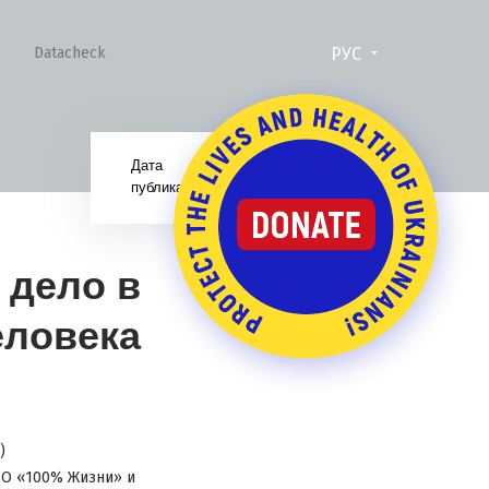
РУС
Datacheck
Дата
21.05.19
публикации:
 дело в
еловека
)
БО «100% Жизни» и