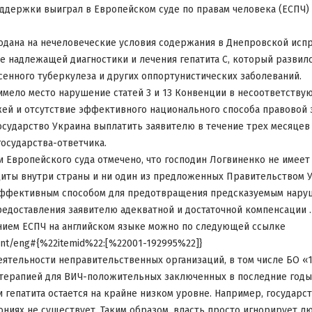
ддержки выиграл в Европейском суде по правам человека (ЕСПЧ)
одана на нечеловеческие условия содержания в Днепровской исп
ие надлежащей диагностики и лечения гепатита С, который развилс
енного туберкулеза и других оппортунистических заболеваний.
 имело место нарушение статей 3 и 13 Конвенции в несоответству
ей и отсутствие эффективного национального способа правовой 
осударство Украина выплатить заявителю в течение трех месяцев
государства-ответчика.
и Европейского суда отмечено, что господин Логвиненко не имее
щиты внутри страны и ни один из предложенных Правительством 
 эффективным способом для предотвращения предсказуемым наруш
редоставления заявителю адекватной и достаточной компенсации .
нием ЕСПЧ на английском языке можно по следующей ссылке
e.int/eng#{%22itemid%22:[%22001-192995%22]}
еятельности неправительственных организаций, в том числе БО «
терапией для ВИЧ-положительных заключенных в последние годы
и гепатита остается на крайне низком уровне. Например, государс
ониях не существует. Таким образом, власть просто игнорирует л