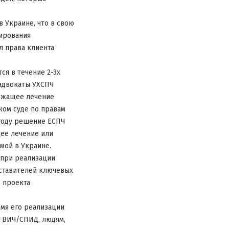
 Украине, что в свою
ирования
л права клиента
ся в течение 2-3х
 адвокаты УХСПЧ
лежащее лечение
ком суде по правам
1 году решение ЕСПЧ
ее лечение или
мой в Украине.
 при реализации
дставителей ключевых
 проекта
емя его реализации
 ВИЧ/СПИД, людям,