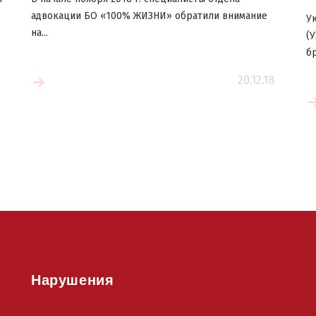
адвокации БО «100% ЖИЗНИ» обратили внимание
У
на...
(
бр
20.12.18
е
Читать больше
Нарушения