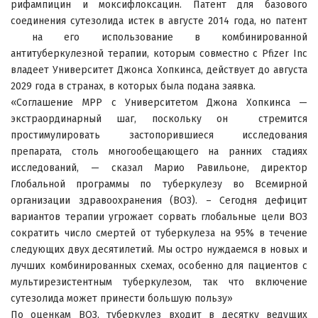
рифампицин и моксифлоксацин. Патент для базового
соединения сутезолида истек в августе 2014 года, но патент
на его использование в комбинированной
антитуберкулезной терапии, которым совместно с Pfizer Inc
владеет Университет Джонса Хопкинса, действует до августа
2029 года в странах, в которых была подана заявка.
«Соглашение MPP с Университетом Джона Хопкинса —
экстраординарный шаг, поскольку он стремится
простимулировать застопорившиеся исследования
препарата, столь многообещающего на ранних стадиях
исследований, — сказал Марио Равильоне, директор
Глобальной программы по туберкулезу во Всемирной
организации здравоохранения (ВОЗ). – Сегодня дефицит
вариантов терапии угрожает сорвать глобальные цели ВОЗ
сократить число смертей от туберкулеза на 95% в течение
следующих двух десятилетий. Мы остро нуждаемся в новых и
лучших комбинированных схемах, особенно для пациентов с
мультирезистентным туберкулезом, так что включение
сутезолида может принести большую пользу»
По оценкам ВОЗ, туберкулез входит в десятку ведущих