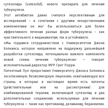
сутезолида (sutezolid), нового препарата для лечения
туберкулеза.
Этот антибиотик давно считался перспективным для
исследований – в сочетании с другими лекарственными
компонентами он мог бы использоваться для более
эффективного лечения разных форм туберкулеза – как
чувствительного к медикаментам, так и устойчивого.
«Мы гордимся сотрудничеством с Университетом Джона
Хопкинса, которое направлено на поддержку дальнейшей
разработки сутезолида, потенциально важного компонента
новой схемы лечения туберкулеза» — говорит
исполнительный директор MPP Грег Пэрри.
Патентный Пул предоставил Университету Джонса Хопкинса
эксклюзивную, безвозмездную лицензию, охватывающую все
страны, в которых в настоящее время есть патенты
(действительные или на рассмотрении) для
комбинированной терапии, включающей сутезолид и два
дополнительных соединения, используемых для лечения
туберкулеза — таких как претоманид, деламанид, бедаквилин,