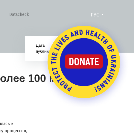
РУС
Datacheck
Дата
11.12.18
публикации:
олее 100 млн
илась к
гу процессов,