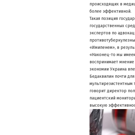
происходящих в медиц
более эффективной.
Такая позиция госуда
государственных сред
экспертов по адвока
противотуберкулезных
«Имипенем», в результ
«Наконец-то мы имеем
воспринимает мнение 
экономии Украина впе
Бедаквилин почти для
мультирезистентным т
говорит директор пол
пациентский монитори
высокую эффективнос