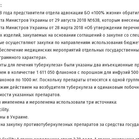
:
18 года представители отдела адвокации БО «100% жизни» обрати
та Министров Украины от 29 августа 2018 №638, которым внесены
та Министров Украины от 28 марта 2018 «Об утверждении перечн
х изделий, закупаемых на основании соглашений о закупке со сп
ые осуществляют закупки по направлениям использования бюджет
беспечение медицинских мероприятий отдельных государственны
раммного характера».
ты для лечения туберкулеза» были указаны два инъекционные п
ем в количестве 1 611 050 флаконов с порошком для инфузий 500
лаконов по 1000 мг. Поскольку препараты относятся к одной груп
ожим действием на возбудителя туберкулеза и одинаковым побоч
мости указанных препаратов.
и имипенема и меропенема использовали три источника:
lity.
ны в Украине.
 на закупку противотуберкулезных препаратов за средства госуд