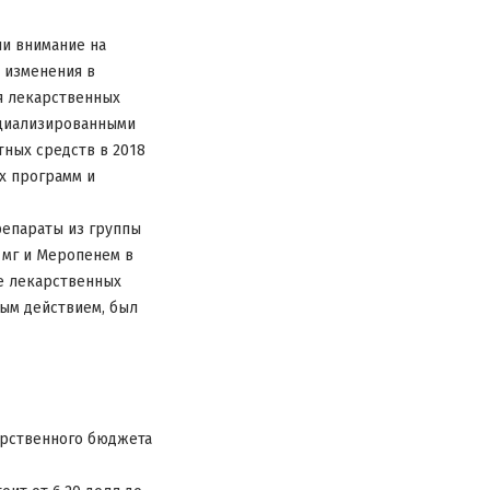
ли внимание на
 изменения в
я лекарственных
ециализированными
ных средств в 2018
х программ и
репараты из группы
 мг и Меропенем в
пе лекарственных
ным действием, был
арственного бюджета