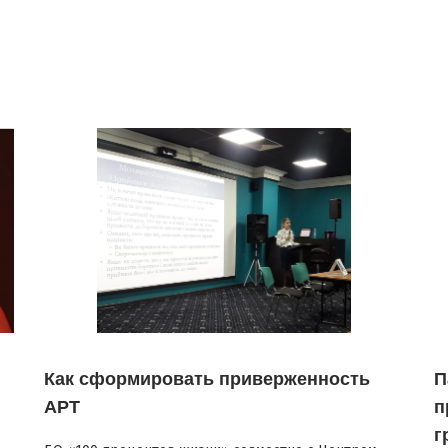
Как сформировать приверженность
П
АРТ
п
г