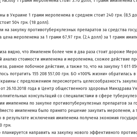
 Facility 1 грамм меропенема стоит 3.70 долл, 1 грамм имипенема ст
 в Украине 1 грамм меропенема в среднем стоит 240 грн. (8,5 до
тоит 504 грн. (18 долл).
ии на закупку противотуберкулезных препаратов за средства гос
 цена меропенема за 1 грамм 67,97 грн. (2,4 долл) за 1 грамм ими
иза видно, что Имипенем более чем в два раза стоит дороже Меро
 анализ стоимости имипенема и меропенема, схожее действие пр
за, равное побочное действие, а также то, что на закупку 1 611 0
ось потратить 155 208 557,00 грн. БО «100% жизни» обратилась 
краины с предложением пересмотреть целесообразность закупки
 от 26.10.2018 года в Центр общественного здоровья Минздрава У
олнительных консультаций со специалистами в сфере туберкулез
ии имипенема по закупке противотуберкулезных препаратов за г
. Вместо имипенема было принято решение закупить меропенем, а 
 в результате исключения имипенема получена экономия государ
0 грн.
планируется направить на закупку нового эффективного против