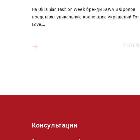
На Ukrainian Fashion Week бренды SOVA и Фролов
представят уникальную коллекцию украшений For
Love....
Читать больш
31.01.19
 больше
Консультации