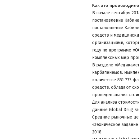
Как это происходило
В начале сентября 20
постановление Кабине
постановление Кабине
средств и медицински
организациями, котор
году по программе «О
комплексных мер прог
В разделе «Медикамен
карбапенемов: Имипен
количестве 851 733 ф
средств, обладают сх
проведен анализ стои
Для анализа стоимост
Данные Global Drug Faci
Средние рыночные це
«Техническое задание
2018