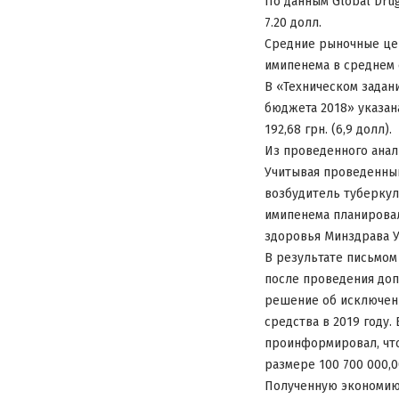
По данным Global Drug
7.20 долл.
Средние рыночные цены
имипенема в среднем с
В «Техническом задан
бюджета 2018» указана
192,68 грн. (6,9 долл).
Из проведенного анал
Учитывая проведенный
возбудитель туберкуле
имипенема планировал
здоровья Минздрава У
В результате письмом
после проведения доп
решение об исключен
средства в 2019 году
проинформировал, что
размере 100 700 000,0
Полученную экономию 