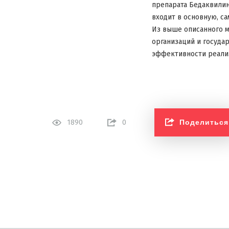
препарата Бедаквили
входит в основную, с
Из выше описанного м
организаций и госуда
эффективности реализ
Поделиться
1890
0