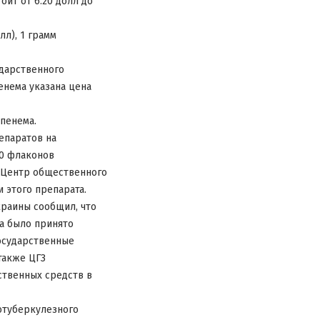
оит от 6.20 долл до
лл), 1 грамм
ударственного
пенема указана цена
пенема.
епаратов на
50 флаконов
в Центр общественного
 этого препарата.
краины сообщил, что
а было принято
осударственные
также ЦГЗ
ственных средств в
отуберкулезного