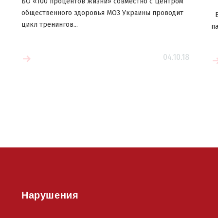
БО «100 процентов жизни» совместно с Центром
общественного здоровья МОЗ Украины проводит
В
цикл тренингов...
па
04.10.18
е
Читать больше
Нарушения