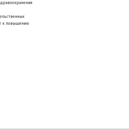
здравоохранения
тельственных
ит к повышению