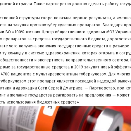
инской отрасли. Такое партнерство должно сделать работу госу
рственной структуры скоро показала первые результаты, а именно
ств на закупки противотуберкулезных препаратов. Благодаря пр
ции БО «100% жизни» Центр общественного здоровья МОЗ Украины
 препаратов за средства государственного бюджета, дорогосто
ате чего получена экономия государственных средств в размере 1
 ту команду в системе здравоохранения, которая открыта к сотру
общественности и экспертность неправительственного сектора. 
рвые за государственные средства в 2019 закупит новый эффект
 4700 пациентов с мультирезистентным туберкулезом. Для многих
уберкулезом этот препарат является последней надеждой вылечи
итики и адвокации Сети Сергей Дмитриев. — Партнерство, при к
нг и желание государства реагировать на предложения — может 
ть использования бюджетных средств»