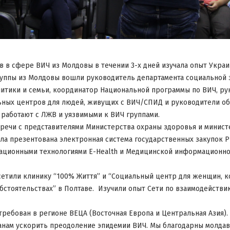
ов в сфере ВИЧ из Молдовы в течении 3-х дней изучала опыт Укра
руппы из Молдовы вошли руководитель департамента социальной
литики и семьи, координатор Национальной программы по ВИЧ, р
ьных центров для людей, живущих с ВИЧ/СПИД и руководители о
 работают с ЛЖВ и уязвимыми к ВИЧ группами.
тречи с представителями Министерства охраны здоровья и минис
ла презентована электронная система государственных закупок P
ационными технологиями E-Health и Медицинской информационно
осетили клинику “100% Життя” и “Социальный центр для женщин, к
стоятельствах” в Полтаве. Изучили опыт Сети по взаимодействи
требован в регионе ВЕЦА (Восточная Европа и Центральная Азия).
анам ускорить преодоление эпидемии ВИЧ. Мы благодарны молдав