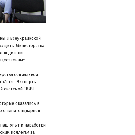
ины и Всеукраинской
 защиты Министерства
уководители
бщественных
терства социальной
roZorro. Эксперты
й системой “ВИЧ-
оторые оказались в
ю с пенитенциарной
 Наш опыт и наработки
ским коллегам за