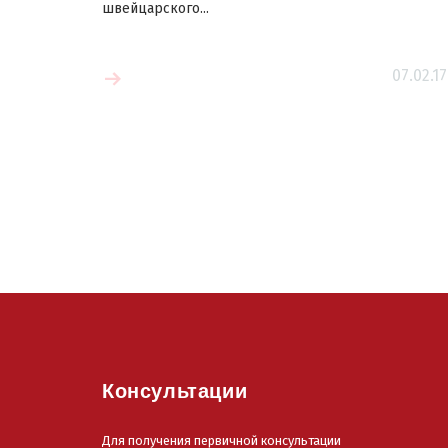
швейцарского...
07.02.17
 больше
Читать больш
Консультации
Для получения первичной консультации