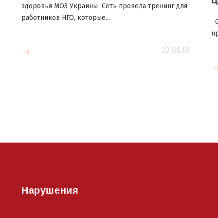
Ц
здоровья МОЗ Украины Сеть провела тренинг для
работников НГО, которые...
С 
п
22.06.18
е
Читать больше
Нарушения