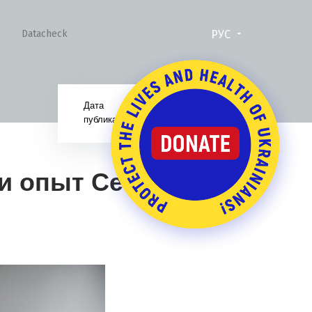
РУС
Datacheck
Дата
25.07.17
публикации:
и опыт Сети