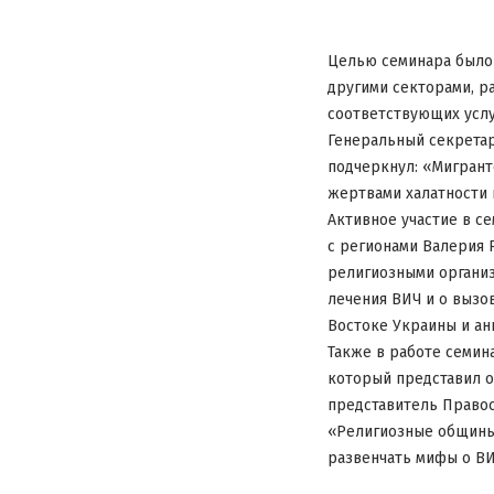
Целью семинара было 
другими секторами, р
соответствующих услу
Генеральный секретар
подчеркнул: «Мигранто
жертвами халатности 
Активное участие в с
с регионами Валерия 
религиозными органи
лечения ВИЧ и о вызо
Востоке Украины и ан
Также в работе семин
который представил о
представитель Право
«Религиозные общины
развенчать мифы о ВИ