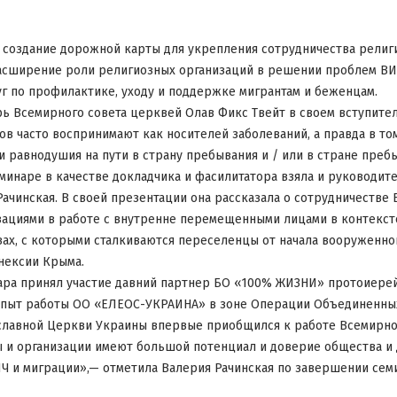
создание дорожной карты для укрепления сотрудничества религ
асширение роли религиозных организаций в решении проблем ВИ
г по профилактике, уходу и поддержке мигрантам и беженцам.
ь Всемирного совета церквей Олав Фикс Твейт в своем вступите
в часто воспринимают как носителей заболеваний, а правда в том
и равнодушия на пути в страну пребывания и / или в стране преб
еминаре в качестве докладчика и фасилитатора взяла и руководит
Рачинская. В своей презентации она рассказала о сотрудничестве
зациями в работе с внутренне перемещенными лицами в контекст
вах, с которыми сталкиваются переселенцы от начала вооруженно
нексии Крыма.
ара принял участие давний партнер БО «100% ЖИЗНИ» протоиерей
пыт работы ОО «ЕЛЕОС-УКРАИНА» в зоне Операции Объединенных 
славной Церкви Украины впервые приобщился к работе Всемирног
 и организации имеют большой потенциал и доверие общества и
Ч и миграции»,— отметила Валерия Рачинская по завершении сем