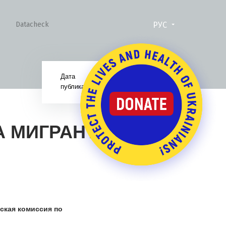
РУС
Datacheck
Дата
21.02.19
публикации:
А МИГРАНТОВ
ская комиссия по