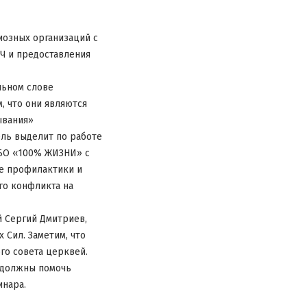
иозных организаций с
Ч и предоставления
льном слове
, что они являются
ывания»
ель выделит по работе
 БО «100% ЖИЗНИ» с
е профилактики и
го конфликта на
 Сергий Дмитриев,
Сил. Заметим, что
о совета церквей.
 должны помочь
инара.