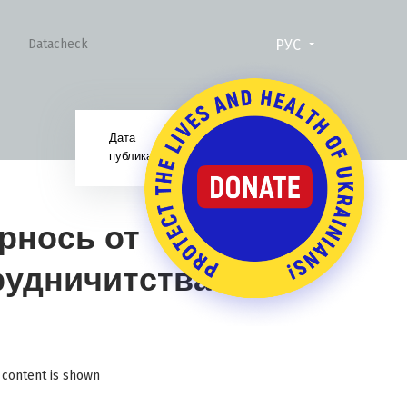
РУС
Datacheck
Дата
30.01.19
публикации:
рнось от
рудничитства
 content is shown