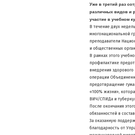
Уже в третий раз со
различных видов и 
участие в учебном к
В течение двух недель
многонациональной гр
преподаватели Нацио
и общественных орган
В рамках этого учебн
профилактике предотв
внедрения здорового 
операции Объединенн
предотвращение гуман
«100% жизни», котора
ВИЧ/СПИДа и туберкул
После окончания этог
обязанностей в соста
За оказанную поддер
благодарность от Упр