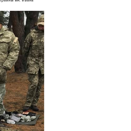
краины им.
Ивана