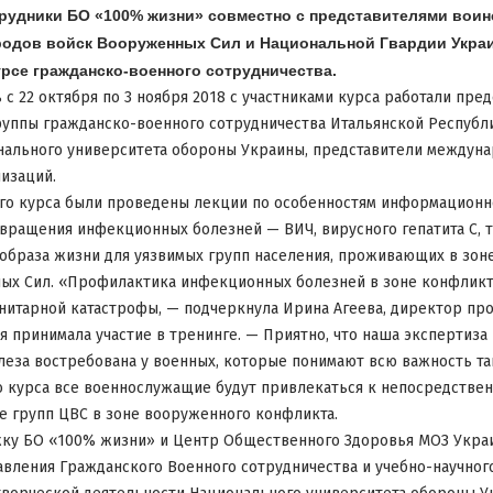
трудники БО «100% жизни» совместно с представителями воин
родов войск Вооруженных Сил и Национальной Гвардии Укр
урсе гражданско-военного сотрудничества.
 с 22 октября по 3 ноября 2018 с участниками курса работали пре
уппы гражданско-военного сотрудничества Итальянской Республи
нального университета обороны Украины, представители междуна
изаций.
ого курса были проведены лекции по особенностям информационн
ращения инфекционных болезней — ВИЧ, вирусного гепатита С, т
образа жизни для уязвимых групп населения, проживающих в зон
ых Сил.
«Профилактика инфекционных болезней в зоне конфликт
итарной катастрофы, — подчеркнула Ирина Агеева, директор пр
я принимала участие в тренинге.
— Приятно, что наша экспертиза
еза востребована у военных, которые понимают всю важность та
о курса все военнослужащие будут привлекаться к непосредстве
ве групп ЦВС в зоне вооруженного конфликта.
жку БО «100% жизни» и Центр Общественного Здоровья МОЗ Укра
авления Гражданского Военного сотрудничества и учебно-научног