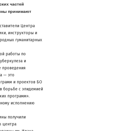
ских частей
аины принимают
дставители Центра
ки, инструкторы и
родных гуманитарных
ой работы по
уберкулеза и
е проведения
а — это
ограмм и проектов БО
 в борьбе с эпидемией
ких программ».
нному исполнению
ины получили
о центра