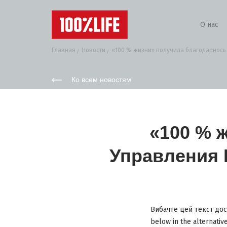
О нас
Главная
Новости
«100 % жизни» получила благодарнось 
Ко всем новостям
«100 % 
Управления 
Вибачте цей текст дост
below in the alternativ