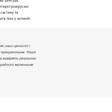
их центрах.
нтиретровірусної
 систему та
ати ліки у великій
є наші цінності і
і прекраснішим. Наше
на виміряти реальною
 радості маленьким