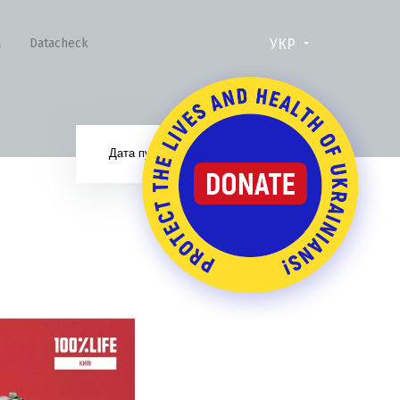
УКР
а
Datacheck
15.12.21
Дата публікації: