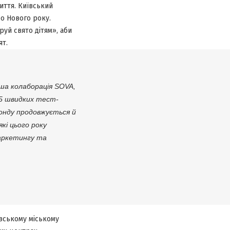
иття. Київський
до Нового року.
уй свято дітям», аби
ят.
ша колаборація SOVA,
25 швидких тест-
онду продовжується й
кі цього року
маркетингу та
ївському міському