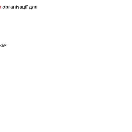
к
організації для
хам!