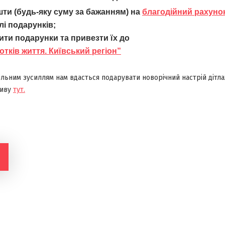
шти (будь-яку суму за бажанням) на
благодійний рахуно
лі подарунків;
ити подарунки та привезти їх до
отків життя. Київський регіон”
ільним зусиллям нам вдасться подарувати новорічний настрій дітла
тиву
тут.