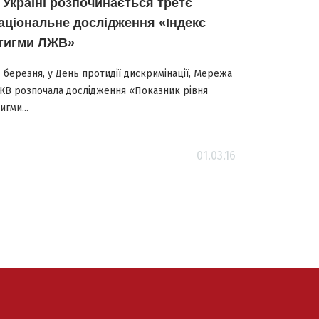
 Україні розпочинається третє
аціональне дослідження «Індекс
тигми ЛЖВ»
 березня, у День протидії дискримінації, Мережа
ЖВ розпочала дослідження «Показник рівня
игми...
01.03.16