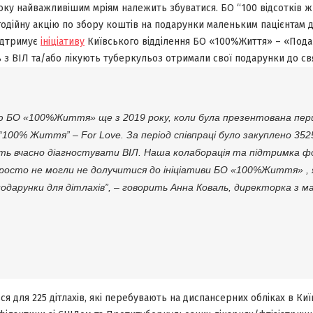
ку найважливішим мріям належить збуватися. БО “100 відсотків ж
годійну акцію по збору коштів на подарунки маленьким пацієнтам 
ідтримує
ініціативу
Київського відділення БО «100%Життя» – «Подар
ть з ВІЛ та/або лікують туберкульоз отримали свої подарунки до св
ю БО «100%Життя» ще з 2019 року, коли була презентована пер
“100% Життя” – For Love. За період співпраці було закуплено 35
ь вчасно діагностувати ВІЛ. Наша колаборація та підтримка ф
просто не могли не долучитися до ініціативи БО «100%Життя» , я
дарунки для дітлахів”, – говорить Анна Коваль, директорка з 
ься для
225 дітлахів, які перебувають на диспансерних обліках в Ки