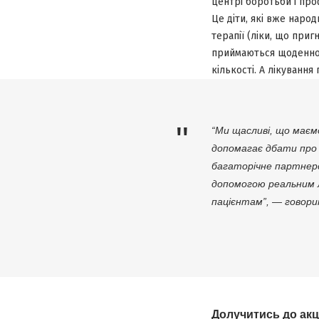
центрі боротьби і про
Це діти, які вже наро
терапії (ліки, що приг
приймаються щоденно).
кількості. А лікування
“Ми щасливі, що маємо
допомагає дбати про 
багаторічне партнерс
допомогою реальним л
пацієнтам”, — говор
Долучитись до акц