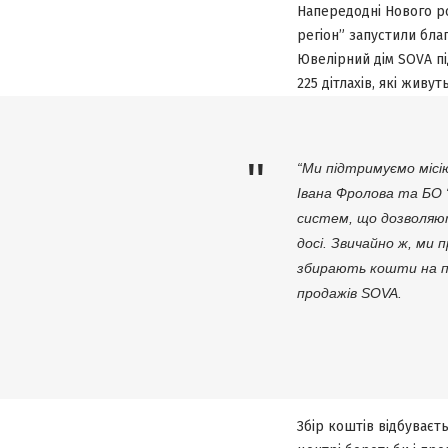
Напередодні Нового ро
регіон” запустили бла
Ювелірний дім SOVA п
225 дітлахів, які живу
“Ми підтримуємо місі
Івана Фролова та БО 
систем, що дозволяют
досі. Звичайно ж, ми 
збирають кошти на по
продажів SOVA.
Збір коштів відбуваєт