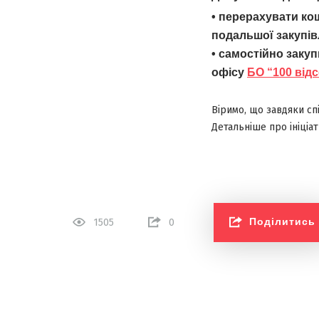
• перерахувати ко
подальшої закупів
• самостійно закуп
офісу
БО “100 відс
Віримо, що завдяки сп
Детальніше про ініціа
Поділитись
1505
0