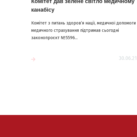
Комітет дав зелене світло медичному
канабісу
Комітет з питань здоров’я нації, медичної допомоги 
медичного страхування підтримав сьогодні
законопроєкт №5596...
30.06.21
більше
Читати більш