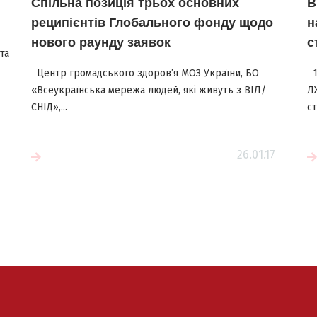
Спільна позиція трьох основних
В
реципієнтів Глобального фонду щодо
н
нового раунду заявок
с
та
Центр громадського здоров’я МОЗ України, БО
1
«Всеукраїнська мережа людей, які живуть з ВІЛ/
Л
СНІД»,...
ст
26.01.17
е
Читати більше