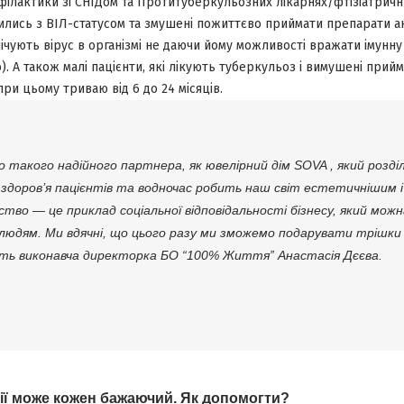
філактики зі СНІДом та Протитуберкульозних лікарнях/фтізіатричн
дились з ВІЛ-статусом та змушені пожиттєво приймати препарати а
нічують вірус в організмі не даючи йому можливості вражати імунну
 А також малі пацієнти, які лікують туберкульоз і вимушені прийм
 при цьому триваю від 6 до 24 місяців.
 такого надійного партнера, як ювелірний дім SOVA , який розділя
здоров’я пацієнтів та водночас робить наш світ естетичнішим 
тво — це приклад соціальної відповідальності бізнесу, який мож
юдям. Ми вдячні, що цього разу ми зможемо подарувати трішки
ить виконавча директорка БО “100% Життя” Анастасія Дєєва.
ії може кожен бажаючий.
Як допомогти?