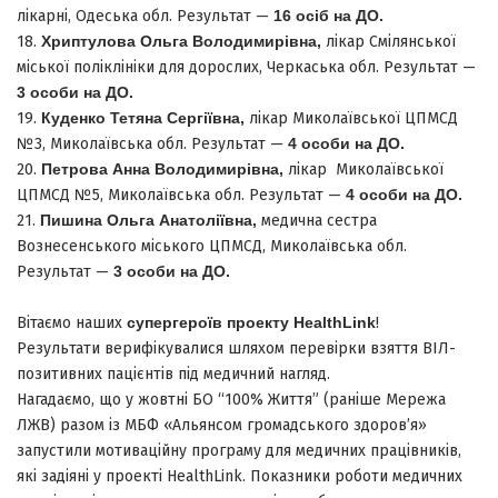
лікарні, Одеська обл. Результат —
16 осіб на ДО.
18.
Хриптулова Ольга Володимирівна,
лікар Смілянської
міської поліклініки для дорослих, Черкаська обл. Результат —
3 особи на ДО.
19.
Куденко Тетяна Сергіївна,
лікар Миколаївської ЦПМСД
№3, Миколаївська обл. Результат —
4 особи на ДО.
20.
Петрова Анна Володимирівна,
лікар Миколаївської
ЦПМСД №5, Миколаївська обл. Результат —
4 особи на ДО.
21.
Пишина Ольга Анатоліївна,
медична сестра
Вознесенського міського ЦПМСД, Миколаївська обл.
Результат —
3 особи на ДО.
Вітаємо наших
супергероїв проекту HealthLink
!
Результати верифікувалися шляхом перевірки взяття ВІЛ-
позитивних пацієнтів під медичний нагляд.
Нагадаємо, що у жовтні БО “100% Життя” (раніше Мережа
ЛЖВ) разом із МБФ «Альянсом громадського здоров’я»
запустили мотиваційну програму для медичних працівників,
які задіяні у проекті HealthLink. Показники роботи медичних