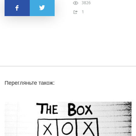
3826
Поділитись
1
Перегляньте також: