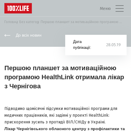
Меню
Головна
Без категорії
Першою планшет за мотиваційною програмою HealthLink ...
До всіх новин
Дата
28.05.19
публікації:
Першою планшет за мотиваційною
програмою HealthLink отримала лікар
з Чернігова
Підводимо щомісячні підсумки мотиваційної програми для
медичних працівників, які задіяні у проекті HealthLink:
прискорення зусиль з протидії ВІЛ/СНІДу в Україні.
Лікар
Чернігівського обласного центру з профілактики та