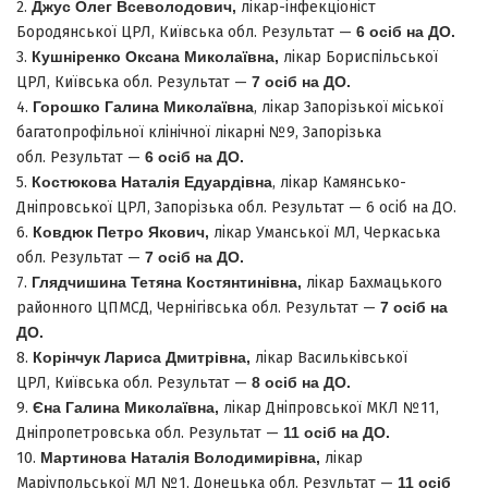
2.
Джус Олег Всеволодович
,
лікар-інфекціоніст
Бородянської ЦРЛ, Київська обл. Результат —
6 осіб на ДО.
3.
Кушніренко Оксана Миколаївна
,
лікар Бориспільської
ЦРЛ, Київська обл. Результат —
7
осіб на ДО.
4.
Горошко Галина Миколаївна
, лікар Запорізької міської
багатопрофільної клінічної лікарні №9, Запорізька
обл. Результат —
6 осіб на ДО.
5.
Костюкова Наталія Едуардівна
, лікар Камянсько-
Дніпровської ЦРЛ, Запорізька обл. Результат — 6 осіб на ДО.
6.
Ковдюк Петро Якович
,
лікар Уманської МЛ, Черкаська
обл. Результат —
7
осіб на ДО
.
7.
Глядчишина Тетяна Костянтинівна
,
лікар Бахмацького
районного ЦПМСД, Чернігівська обл. Результат —
7
осіб на
ДО
.
8.
Корінчук Лариса Дмитрівна
,
лікар Васильківської
ЦРЛ, Київська обл. Результат —
8 осіб на ДО.
9.
Єна Галина Миколаївна,
лікар Дніпровської МКЛ №11,
Дніпропетровська обл. Результат —
11
осіб на ДО.
10.
Мартинова Наталія Володимирівна,
лікар
Маріупольської МЛ №1, Донецька обл. Результат —
11
осіб