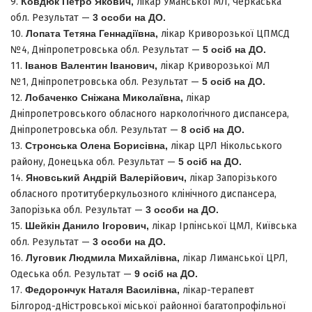
9.
Ковдюк Петро Якович
,
лікар Уманської МЛ, Черкаська
обл. Результат —
3
особи на ДО
.
10.
Лопата Тетяна Геннадіївна
,
лікар Криворозької ЦПМСД
№4, Дніпропетровська обл. Результат —
5
осіб на ДО.
11.
Іванов Валентин Іванович
,
лікар Криворозької МЛ
№1, Дніпропетровська обл. Результат —
5
осіб на ДО.
12.
Лобаченко Сніжана Миколаївна,
лікар
Дніпропетровського обласного наркологічного диспансера,
Дніпропетровська обл. Результат —
8 осіб на ДО.
13.
Стронська Олена Борисівна,
лікар ЦРЛ Нікольського
району, Донецька обл. Результат —
5 осіб на ДО.
14.
Яновський Андрій Валерійович,
лікар Запорізького
обласного протитуберкульозного клінічного диспансера,
Запорізька обл. Результат —
3 особи на ДО.
15.
Шейкін Данило Ігорович,
лікар Ірпінської ЦМЛ, Київська
обл. Результат —
3 особи на ДО.
16.
Луговик Людмила Михайлівна,
лікар Лиманської ЦРЛ,
Одеська обл. Результат —
9 осіб на ДО.
17.
Федорончук Наталя Василівна,
лікар-терапевт
Білгород-дНістровської міської районної багатопрофільної