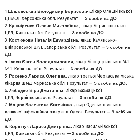
1.
Шльонський Володимир Борисович,
лікар Олешківської
ЦПМСД, Херсонська обл. Результат
—
3
особи на ДО
.
2.
Кушніренко Оксана Миколаївна
,
лікар Бориспільської
ЦРЛ, Київська обл. Результат —
3
особи на ДО
.
3.
Костюкова Наталія Едуардівна
,
лікар Камянсько-
Дніпровської ЦРЛ, Запорізька обл. Результат —
3
особи на
ДО
.
4.
Ісаєв Євген Володимирович
, лікар Білоцерківської МЛ
№1, Київська обл. Результат —
3
особи на ДО
.
5.
Росенко Лариса Олегівна
,
лікар третьої Черкаська міська
лікарня ШМД, Черкаська обл. Результат —
3
особи на ДО
.
6.
Лебедко Віра Дмитрівна
,
лікар Бахмацької
ЦРЛ, Чернігівська обл. Результат —
3
особи на ДО
.
7.
Мацюк Валентина Євгенівна
, лікар Одеської міської
клінічної інфекційної лікарні, м Одеса. Результат —
9 осіб на
ДО
.
8.
Корінчук Лариса Дмитрівна
,
лікар Васильківської
ЦРЛ, Київська обл. Результат —
3
особи на ДО
.