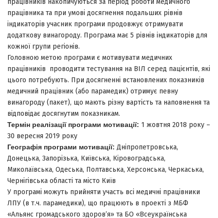
працівників накопичуються за період роботи медичного
працівника та при умові досягнення подальших рівнів
індикаторів учасник програми продовжує отримувати
додаткову винагороду. Програма має 5 рівнів індикаторів для
кожної групи регіонів.
Головною метою програми є мотивувати медичних
працівників проводити тестування на ВІЛ серед пацієнтів, які
цього потребують. При досягненні встановлених показників
медичний працівник (або парамедик) отримує певну
винагороду (пакет), що мають різну вартість та наповнення та
відповідає досягнутим показникам.
Термін реалізації програми мотивації:
1 жовтня 2018 року –
30 вересня 2019 року
Географія програми мотивації:
Дніпропетровська,
Донецька, Запорізька, Київська, Кіровоградська,
Миколаївська, Одеська, Полтавська, Херсонська, Черкаська,
Чернігівська області та місто Київ
У програмі можуть прийняти участь всі медичні працівники
ЛПУ (в т.ч. парамедики), що працюють в проекті з МБФ
«Альянс громадського здоров’я» та БО «Всеукраїнська