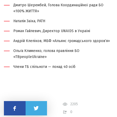
Дмитро Шерембей, Голова Координаційної ради БО
«100% ЖИТТЯ»
Наталія Заїка, РАТН
Роман Гайлевич, Директор UNAIDS в Україні
Андрій Клепіков, МБФ «Альянс громадського здоров’я»
Ольга Клименко, голова правління БО
«TBpeopleUkraine»
Члени ТБ спільноти — понад 40 осіб
2205
Поділитись
0