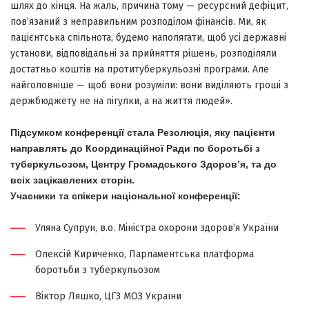
шлях до кінця. На жаль, причина тому — ресурсний дефіцит,
пов’язаний з неправильним розподілом фінансів. Ми, як
пацієнтська спільнота, будемо наполягати, щоб усі державні
установи, відповідальні за прийняття рішень, розподіляли
достатньо коштів на протитуберкульозні програми. Але
найголовніше — щоб вони розуміли: вони виділяють гроші з
держбюджету не на пігулки, а на життя людей».
Підсумком конференції стала Резолюція, яку пацієнти
направлять до Координаційної Ради по боротьбі з
туберкульозом, Центру Громадського Здоров’я, та до
всіх зацікавлених сторін.
Учасники та спікери національної конференції:
Уляна Супрун, в.о. Міністра охорони здоров’я України
Олексій Кириченко, Парламентська платформа
боротьби з туберкульозом
Віктор Ляшко, ЦГЗ МОЗ України