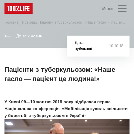
Меню
Головна
Новини
Пацієнти з туберкульозом: «Наше гасло — пацієнт...
До всіх новин
Дата
10.10.18
публікації:
Пацієнти з туберкульозом: «Наше
гасло — пацієнт це людина!»
У Києві 09—10 жовтня 2018 року відбулася перша
Національна конференція
«Мобілізація зусиль спільноти
у боротьбі з туберкульозом в Україні»