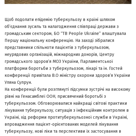
Щоб подолати епідемію туберкульозу в країні шляхом
об’єднання зусиль та налагодження співпраці держави з
громадським сектором, БО “TB People Ukraine” влаштувала
Першу національну конференцію. На заході зібралися
представники спільноти пацієнтів з туберкульозом,
неурядових організацій, міжнародних донорів, Центру
громадського здоров’я МОЗ України, Парламентської
платформи боротьби з туберкульозом, лікарі та ін. Гостей
конференції привітала В.О міністру охорони здоров’я України
Уляна Супрун.
На конференції були розглянуті підсумки зустрічі на високому
рівні на Генасамблеї ООН, присвячений боротьбі з
туберкульозом. Обговорювалися найкращі світові практики
лікування туберкульозу, ситуація з інфекційним контролем в
Україні, хід реформи протитуберкульозної служби в Україні,
впровадження пацієнт-орієнтованих моделей лікування
туберкульозу, нові ліки та перспективи їх застосування в