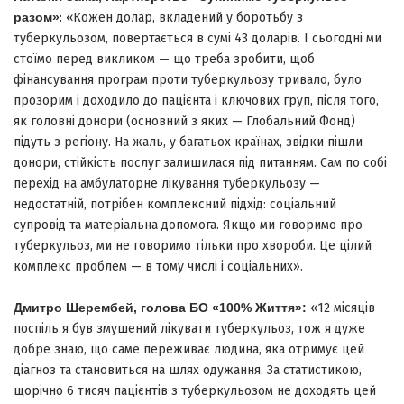
разом»
: «Кожен долар, вкладений у боротьбу з
туберкульозом, повертається в сумі 43 доларів. І сьогодні ми
стоїмо перед викликом — що треба зробити, щоб
фінансування програм проти туберкульозу тривало, було
прозорим і доходило до пацієнта і ключових груп, після того,
як головні донори (основний з яких — Глобальний Фонд)
підуть з регіону. На жаль, у багатьох країнах, звідки пішли
донори, стійкість послуг залишилася під питанням. Сам по собі
перехід на амбулаторне лікування туберкульозу —
недостатній, потрібен комплексний підхід: соціальний
супровід та матеріальна допомога. Якщо ми говоримо про
туберкульоз, ми не говоримо тільки про хвороби. Це цілий
комплекс проблем — в тому числі і соціальних».
Дмитро Шерембей, голова БО «100% Життя»:
«12 місяців
поспіль я був змушений лікувати туберкульоз, тож я дуже
добре знаю, що саме переживає людина, яка отримує цей
діагноз та становиться на шлях одужання. За статистикою,
щорічно 6 тисяч пацієнтів з туберкульозом не доходять цей