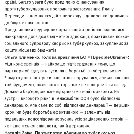
країні. Багато уваги було приділено фінансуванню
протитуберкульозних програм та застосуванню Плану
Переходу — комплексу дій з переходу з донорської допомоги
до бюджетних коштів.
Представники неурядових організацій з регіонів поділилися
найкращим досвідом бюджетної адвокації, практиками психо-
соціального супроводу хворих на туберкульоз, закуплених за
кошти місцевих бюджетів.
Ольга Клименко, голова правління БО «TBpeopleUkraine»:
«Ця конференція — найкраще підтвердження тому, що
партнери об’єднують зусилля в боротьбі з туберкульозом.
Занадто довго інтереси пацієнтів ігнорувалися, але ми заклали
той фундамент, після чого історія вже не повернеться назад.
Долаючи бар’єри, ми вже відкриваємо нові горизонти. На
зустрічі високого рівня в Генасамблеї ООН було підписано
декларацію. Але саме по собі підписання декларації — перший
крок. Чи буде боротьба ефективною — залежить від
подальших консолідованих зусиль усіх зацікавлених сторін —
як пацієнтської спільноти, так й держави».
Наталія Заїка, Партнерство «Зупинимо туберкульоз