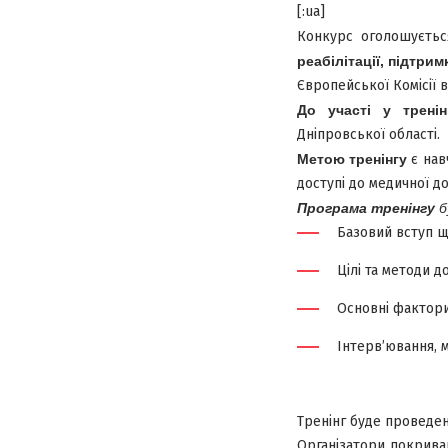
[:ua]
Конкурс оголошуєтьс
реабілітації, підтр
Європейської Комісії в
До участі у тренін
Дніпровської області.
Метою тренінгу
є нав
доступі до медичної д
Програма тренінгу
б
Базовий вступ 
Цілі та методи 
Основні фактори,
Інтерв’ювання, 
Тренінг буде проведено
Організатори покриваю