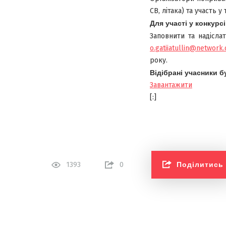
СВ, літака) та участь у 
Для участі у конкурс
Заповнити та надісла
o.gatiiatullin@network.
року.
Відібрані учасники 
Завантажити
[:]
Поділитись
1393
0