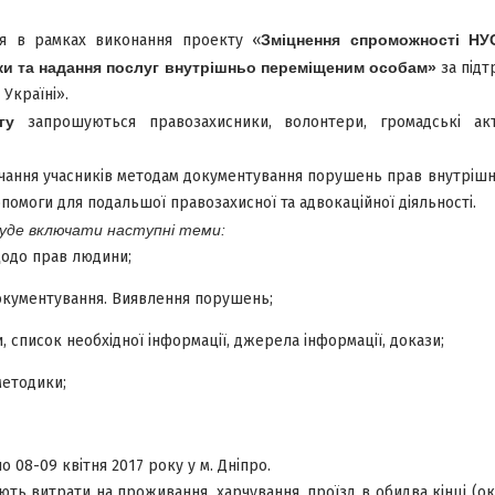
я в рамках виконання проекту «
Зміцнення спроможності НУО
имки та надання послуг внутрішньо переміщеним особам»
за під
 Україні».
гу
запрошуються правозахисники, волонтери, громадські акт
чання учасників методам документування порушень прав внутрішн
опомоги для подальшої правозахисної та адвокаційної діяльності.
уде включати наступні теми:
щодо прав людини;
документування. Виявлення порушень;
 список необхідної інформації, джерела інформації, докази;
методики;
 08-09 квітня 2017 року у м. Дніпро.
ть витрати на проживання, харчування, проїзд в обидва кінці (окрі