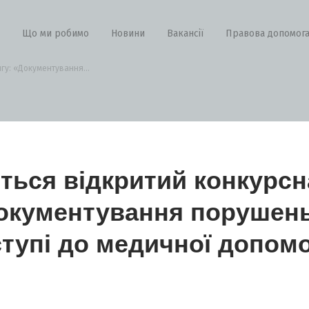
Що ми робимо
Новини
Вакансії
Правова допомог
гу: «Документування...
ься відкритий конкурсн
Документування порушен
тупі до медичної допом