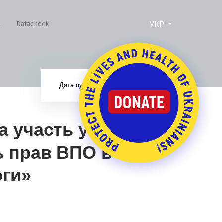
УКР
а
Datacheck
02.03.17
Дата публікації:
а участь у
ь прав ВПО в
оги»