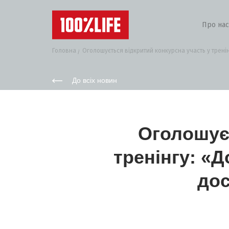
Про нас
Головна
Оголошується відкритий конкурсна участь у тренін
До всіх новин
Оголошуєт
тренінгу: «
дос