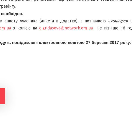
тренінгу.
і необхідно:
ти анкету учасника (анкета в додатку), з позначкою «
конкурс
» 
org.ua
з копією на
e.gridasova@network.org.ua
не пізніше 16 го
будуть повідомлені електронною поштою
27
березня 201
7
року.