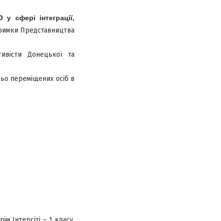
 у сфері інтеграції,
тримки Представництва
ивісти Донецької та
ьо переміщених осіб в
м Інтерсіті – 1 класу,