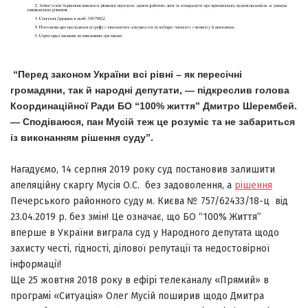
“Перед законом України всі рівні – як пересічні
громадяни, так й народні депутати, — підкреслив голова
Координаційної Ради БО “100% життя” Дмитро Шерембей.
— Сподіваюся, пан Мусій теж це розуміє та не забариться
із виконанням рішення суду”.
Нагадуємо, 14 серпня 2019 року суд постановив залишити
апеляційну скаргу Мусія О.С. без задоволення, а
рішення
Печерського районного суду м. Києва № 757/62433/18-ц від
23.04.2019 р. без змін! Це означає, що БО “100% Життя”
вперше в України виграла суд у Народного депутата щодо
захисту честі, гідності, ділової репутації та недостовірної
інформації!
Ще 25 жовтня 2018 року в ефірі телеканалу «Прямий» в
програмі «Ситуація» Олег Мусій поширив щодо Дмитра