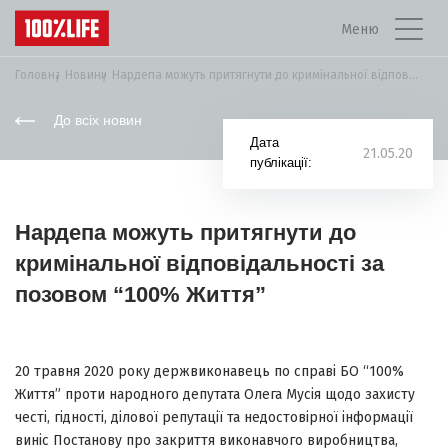
Меню
Головна
Новини
Нардепа можуть притягнути до кримінальної відповідальності за...
До всіх новин
Дата
21.05.20
публікації:
Нардепа можуть притягнути до
кримінальної відповідальності за
позовом “100% Життя”
20 травня 2020 року держвиконавець по справі БО “100%
Життя” проти народного депутата Олега Мусія щодо захисту
честі, гідності, ділової репутації та недостовірної інформації
виніс Постанову про закриття виконавчого виробництва,