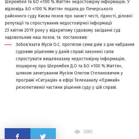
Шерембея та БО «100 % Життя» недостовірну інформацію. У
відповідь БО «100 % Життя» подала до Печерського
районного суду Києва позов про захист честі, гідності, ділової
репутації та спростування недостовірної інформації
23 квітня 2019 року у відкритому судовому засіданні суд
задовольнив наш позов, та постановив:
Зобов’язати Мусія О.С. протягом семи днів з дня набрання
судовим рішенням у даній справі законної сили
спростувати вищевказану недостовірну інформацію,
поширену про Шерембея Д.О та БО «100 % Життя»,
шляхом зачитування Мусієм Олегом Степановичем у
програмі «Ситуація» в ефірі Телеканалу «Прямий»
резолютивної частини рішення суду у цій справі.
3382
Поділитись